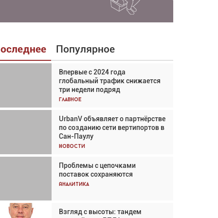
оследнее
Популярное
Впервые с 2024 года
Взгляд с высоты: тандем
глобальный трафик снижается
вертолётов и БПЛА в
три недели подряд
спасательных операциях
Главное
Главное
UrbanV объявляет о партнёрстве
Авиационный фотограф Дэйв
по созданию сети вертипортов в
Кох: «Фотография говорит сама
Сан-Паулу
за себя... а ИИ всё портит»
Новости
Новости
Проблемы с цепочками
Впервые с 2024 года
поставок сохраняются
глобальный трафик снижается
три недели подряд
Аналитика
Аналитика
Взгляд с высоты: тандем
Частный самолёт – это актив.