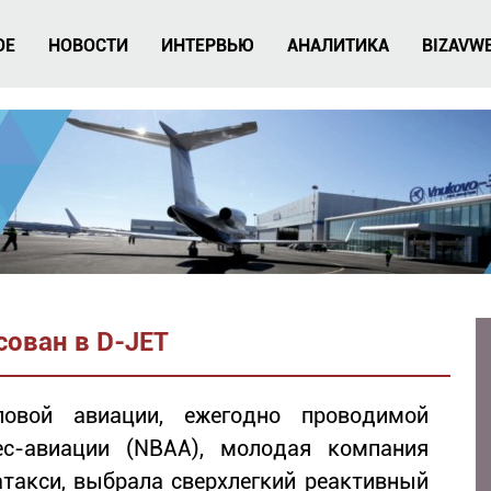
ОЕ
НОВОСТИ
ИНТЕРВЬЮ
АНАЛИТИКА
BIZAVW
сован в D-JET
овой авиации, ежегодно проводимой
ес-авиации (NBAA), молодая компания
атакси, выбрала сверхлегкий реактивный