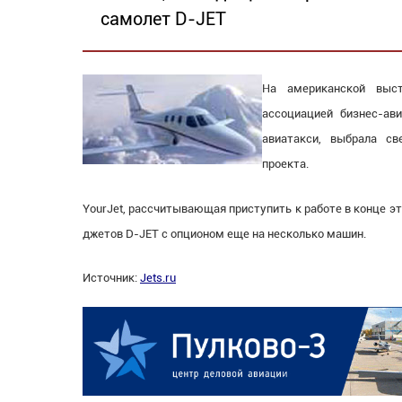
самолет D-JET
На американской выст
ассоциацией бизнес-ав
авиатакси, выбрала св
проекта.
YourJet, рассчитывающая приступить к работе в конце эт
джетов D-JET с опционом еще на несколько машин.
Источник:
Jets.ru