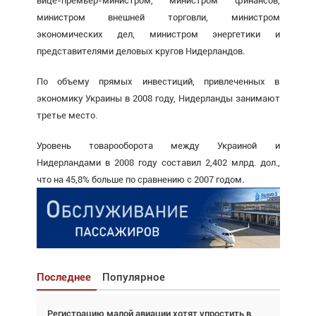
вице-премьер-министром, министром финансов,
министром внешней торговли, министром
экономических дел, министром энергетики и
представителями деловых кругов Нидерландов.
По объему прямых инвестиций, привлеченных в
экономику Украины в 2008 году, Нидерланды занимают
третье место.
Уровень товарооборота между Украиной и
Нидерландами в 2008 году составил 2,402 млрд. дол.,
.
что на 45,8% больше по сравнению с 2007 годом
Последнее
Популярное
Регистрацию малой авиации хотят упростить в
Взгляд с высоты: тандем вертолётов и БПЛА в