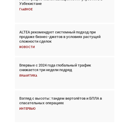
Узбекистане
спасательных операциях
Главное
Главное
ALTEA рекомендует системный подход при
Авиационный фотограф Дэйв Кох: «Фотография
продаже бизнес-джетов в условиях растущей
говорит сама за себя... а ИИ всё портит»
сложности сделок
Новости
Новости
Впервые с 2024 года глобальный трафик
Впервые с 2024 года глобальный трафик
снижается три недели подряд
снижается три недели подряд
Аналитика
Аналитика
Взгляд с высоты: тандем вертолётов и БПЛА в
Частный самолёт – это актив. Подходите к
спасательных операциях
покупке соответствующим образом
Интервью
Интервью