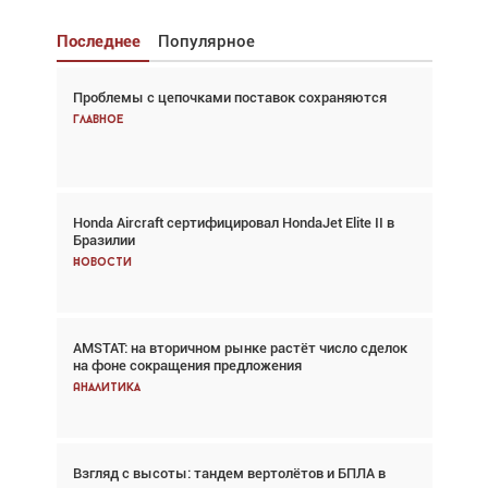
Последнее
Популярное
Проблемы с цепочками поставок сохраняются
Взгляд с высоты: тандем вертолётов и БПЛА в
спасательных операциях
Главное
Главное
Honda Aircraft сертифицировал HondaJet Elite II в
Авиационный фотограф Дэйв Кох: «Фотография
Бразилии
говорит сама за себя... а ИИ всё портит»
Новости
Новости
AMSTAT: на вторичном рынке растёт число сделок
Проблемы с цепочками поставок сохраняются
на фоне сокращения предложения
Аналитика
Аналитика
Взгляд с высоты: тандем вертолётов и БПЛА в
Частный самолёт – это актив. Подходите к