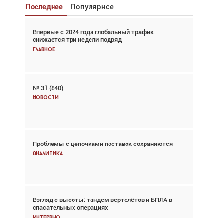
Последнее
Популярное
Впервые с 2024 года глобальный трафик
Взгляд с высоты: тандем вертолётов и БПЛА в
снижается три недели подряд
спасательных операциях
Главное
Главное
№ 31 (840)
Авиационный фотограф Дэйв Кох: «Фотография
говорит сама за себя... а ИИ всё портит»
Новости
Новости
Проблемы с цепочками поставок сохраняются
Впервые с 2024 года глобальный трафик
снижается три недели подряд
Аналитика
Аналитика
Взгляд с высоты: тандем вертолётов и БПЛА в
Частный самолёт – это актив. Подходите к
спасательных операциях
покупке соответствующим образом
Интервью
Интервью