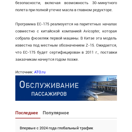
безопасности, включая возможность 30-минутного
полета при полной утечке масла в главном редукторе.
Программа EC-175 реализуется на паритетных началах
совместно с китайской компанией Avicopter, которая
собрала фюзеляж первой машины. В Китае эта модель
известна под местным обозначением Z-15. Ожидается,
что EC-175 будет сертифицирован в 2011 г., поставки
заказчикам начнутся годом позже.
Источник:
ATO.ru
Последнее
Популярное
Впервые с 2024 года глобальный трафик
Взгляд с высоты: тандем вертолётов и БПЛА в