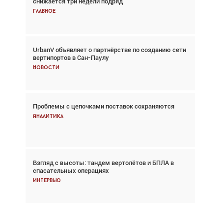
снижается три недели подряд
спасательных операциях
Главное
Главное
UrbanV объявляет о партнёрстве по созданию сети
Авиационный фотограф Дэйв Кох: «Фотография
вертипортов в Сан-Паулу
говорит сама за себя... а ИИ всё портит»
Новости
Новости
Проблемы с цепочками поставок сохраняются
Впервые с 2024 года глобальный трафик
снижается три недели подряд
Аналитика
Аналитика
Взгляд с высоты: тандем вертолётов и БПЛА в
Частный самолёт – это актив. Подходите к
спасательных операциях
покупке соответствующим образом
Интервью
Интервью