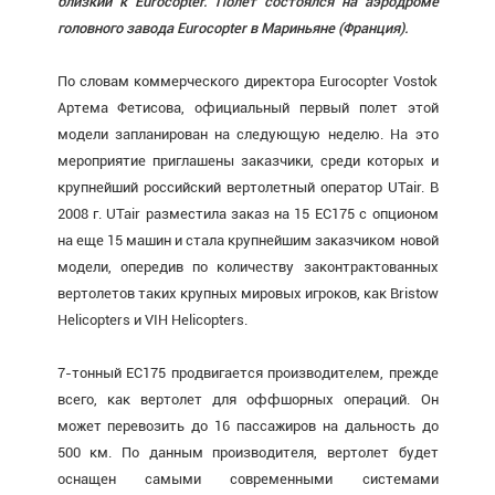
близкий к Eurocopter. Полет состоялся на аэродроме
головного завода Eurocopter в Мариньяне (Франция).
По словам коммерческого директора Eurocopter Vostok
Артема Фетисова, официальный первый полет этой
модели запланирован на следующую неделю. На это
мероприятие приглашены заказчики, среди которых и
крупнейший российский вертолетный оператор UTair. В
2008 г. UTair разместила заказ на 15 EC175 с опционом
на еще 15 машин и стала крупнейшим заказчиком новой
модели, опередив по количеству законтрактованных
вертолетов таких крупных мировых игроков, как Bristow
Helicopters и VIH Helicopters.
7-тонный EC175 продвигается производителем, прежде
всего, как вертолет для оффшорных операций. Он
может перевозить до 16 пассажиров на дальность до
500 км. По данным производителя, вертолет будет
оснащен самыми современными системами