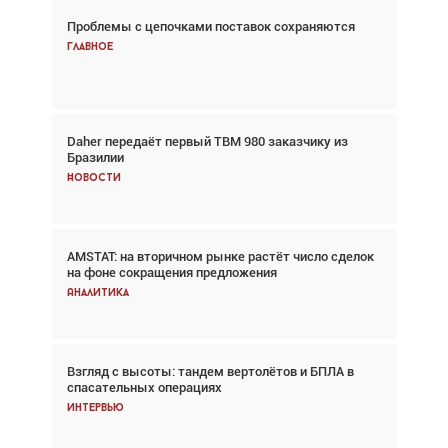
Проблемы с цепочками поставок сохраняются
Взгляд с высоты: тандем вертолётов и БПЛА в
спасательных операциях
Главное
Главное
Daher передаёт первый TBM 980 заказчику из
Авиационный фотограф Дэйв Кох: «Фотография
Бразилии
говорит сама за себя... а ИИ всё портит»
Новости
Новости
AMSTAT: на вторичном рынке растёт число сделок
Проблемы с цепочками поставок сохраняются
на фоне сокращения предложения
Аналитика
Аналитика
Взгляд с высоты: тандем вертолётов и БПЛА в
Частный самолёт – это актив. Подходите к
спасательных операциях
покупке соответствующим образом
Интервью
Интервью