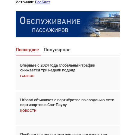
Источник:
РосБалт
Последнее
Популярное
Впервые с 2024 года глобальный трафик
Взгляд с высоты: тандем вертолётов и БПЛА в
снижается три недели подряд
спасательных операциях
Главное
Главное
UrbanV объявляет о партнёрстве по созданию сети
Авиационный фотограф Дэйв Кох: «Фотография
вертипортов в Сан-Паулу
говорит сама за себя... а ИИ всё портит»
Новости
Новости
Проблемы с цепочками поставок сохраняются
Впервые с 2024 года глобальный трафик