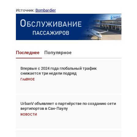
Источник:
Bombardier
Последнее
Популярное
Впервые с 2024 года глобальный трафик
Взгляд с высоты: тандем вертолётов и БПЛА в
снижается три недели подряд
спасательных операциях
Главное
Главное
UrbanV объявляет о партнёрстве по созданию сети
Авиационный фотограф Дэйв Кох: «Фотография
вертипортов в Сан-Паулу
говорит сама за себя... а ИИ всё портит»
Новости
Новости