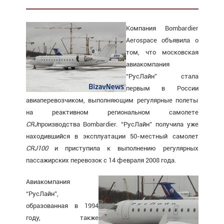
Компания Bombardier
Aerospace объявила о
том, что московская
авиакомпания
“РусЛайн” стала
первым в России
авиаперевозчиком, выполняющим регулярные полеты
на реактивном региональном самолете
CRJ
производства Bombardier. “РусЛайн” получила уже
находившийся в эксплуатации 50-местный самолет
CRJ
100
и приступила к выполнению регулярных
пассажирских перевозок с 14 февраля 2008 года.
Авиакомпания
“РусЛайн”,
образованная в 1994
году, также