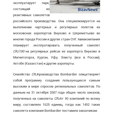
эксплуатирует парк,
состоящий из
реактивных самолетов
российского производства. Она специализируется на
выполнении чартерных и регулярных полетов из
московских аэропортов Внуково и Шереметьево во
многие города России и других стран СНГ. Авиакомпания
планирует эксплуатировать полученный самолет
CRJ
100
на регулярных рейсах из аэропорта Внуково в
Магнитогорск, Курган, Уфу, Элисту (все в России),
Актобе (Казахстан) и другие аэропорты.
Семейство
CRJ
производства Bombardier олицетворяет
собой программу создания пользующихся самым
высоким в мире спросом региональных самолетов. По
данным на 31 октября 2007 года общее число заказов,
полученных на самолеты
CRJ
от 50 компаний по всему
миру, составляло 1625 единиц, тогда как 1452 таких
самолета компания Bombardier поставила заказчикам.