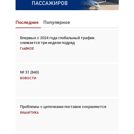
Последнее
Популярное
Впервые с 2024 года глобальный трафик
Взгляд с высоты: тандем вертолётов и БПЛА в
снижается три недели подряд
спасательных операциях
Главное
Главное
№ 31 (840)
Авиационный фотограф Дэйв Кох: «Фотография
говорит сама за себя... а ИИ всё портит»
Новости
Новости
Проблемы с цепочками поставок сохраняются
Впервые с 2024 года глобальный трафик
снижается три недели подряд
Аналитика
Аналитика