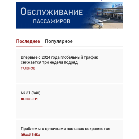
Последнее
Популярное
Впервые с 2024 года глобальный трафик
Взгляд с высоты: тандем вертолётов и БПЛА в
снижается три недели подряд
спасательных операциях
Главное
Главное
№ 31 (840)
Авиационный фотограф Дэйв Кох: «Фотография
говорит сама за себя... а ИИ всё портит»
Новости
Новости
Проблемы с цепочками поставок сохраняются
Впервые с 2024 года глобальный трафик
снижается три недели подряд
Аналитика