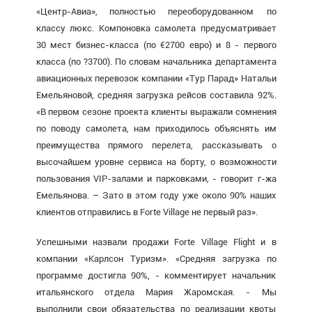
«Центр-Авиа», полностью
переоборудованном
по
классу люкс. Компоновка самолета предусматривает
30 мест бизнес-класса (по €2700 евро) и 8 - первого
класса (по ?3700). По словам начальника департамента
авиационных перевозок компании «Тур Парад» Натальи
Емельяновой, средняя загрузка рейсов составила 92%.
«В первом сезоне проекта клиенты выражали сомнения
по поводу самолета, нам приходилось объяснять им
преимущества прямого перелета, рассказывать о
высочайшем уровне сервиса на борту, о возможности
пользования VIP-залами и парковками, - говорит г-жа
Емельянова. – Зато в этом году уже около 90% наших
клиентов отправились в Forte Village не первый раз».
Успешными назвали продажи Forte Village Flight и в
компании «Карлсон Туризм». «Средняя загрузка по
программе достигла 90%, - комментирует начальник
итальянского отдела Мария Жаромская. - Мы
выполнили свои обязательства по реализации квоты