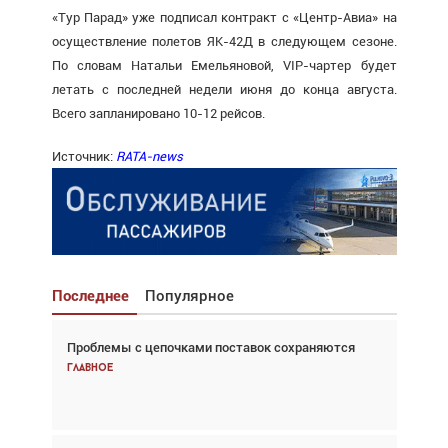
«Тур Парад» уже подписал контракт с «Центр-Авиа» на
осуществление полетов ЯК-42Д в следующем сезоне.
По словам Натальи Емельяновой, VIP-чартер будет
летать с последней недели июня до конца августа.
Всего запланировано 10-12 рейсов.
Источник:
RATA-news
Последнее
Популярное
Проблемы с цепочками поставок сохраняются
Взгляд с высоты: тандем вертолётов и БПЛА в
спасательных операциях
Главное
Главное