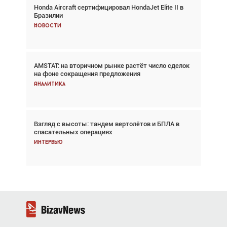
Honda Aircraft сертифицировал HondaJet Elite II в
Авиационный фотограф Дэйв Кох: «Фотография
Бразилии
говорит сама за себя... а ИИ всё портит»
Новости
Новости
AMSTAT: на вторичном рынке растёт число сделок
Проблемы с цепочками поставок сохраняются
на фоне сокращения предложения
Аналитика
Аналитика
Взгляд с высоты: тандем вертолётов и БПЛА в
Частный самолёт – это актив. Подходите к
спасательных операциях
покупке соответствующим образом
Интервью
Интервью