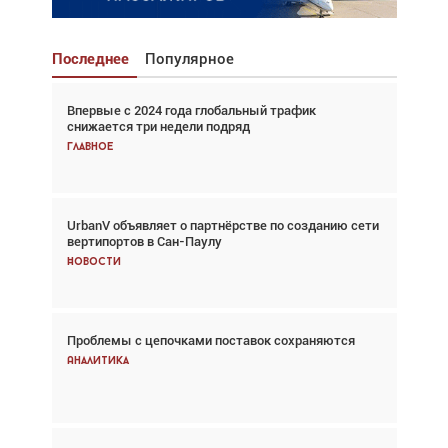
Последнее
Популярное
Впервые с 2024 года глобальный трафик
Взгляд с высоты: тандем вертолётов и БПЛА в
снижается три недели подряд
спасательных операциях
Главное
Главное
UrbanV объявляет о партнёрстве по созданию сети
Авиационный фотограф Дэйв Кох: «Фотография
вертипортов в Сан-Паулу
говорит сама за себя... а ИИ всё портит»
Новости
Новости
Проблемы с цепочками поставок сохраняются
Впервые с 2024 года глобальный трафик
снижается три недели подряд
Аналитика
Аналитика