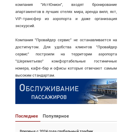
компания "ИстЮнион", входят бронирование
апартаментов в лучших отелях мира, аренда вилл, яхт,
VIP-трансфер из аэропорта и даже организация
экскурсий.
Компания "Провайдер сервис" не останавливается на
достигнутом. Для удобства клиентов "Провайдер
сервис" построили на территории аэропорта
"Шереметьево" комфортабельные гостиничные
номера, кафе-бар и офисы которые отвечают самым
высоким стандартам.
Последнее
Популярное
Впервые с 2024 года глобальный трафик
Взгляд с высоты: тандем вертолётов и БПЛА в