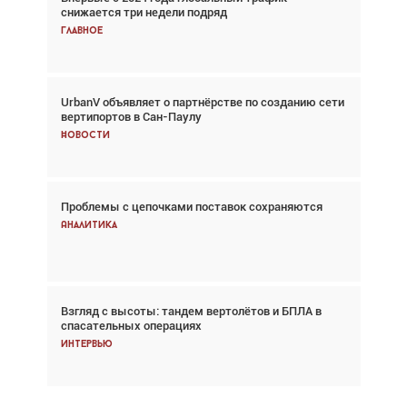
снижается три недели подряд
спасательных операциях
Главное
Главное
UrbanV объявляет о партнёрстве по созданию сети
Авиационный фотограф Дэйв Кох: «Фотография
вертипортов в Сан-Паулу
говорит сама за себя... а ИИ всё портит»
Новости
Новости
Проблемы с цепочками поставок сохраняются
Впервые с 2024 года глобальный трафик
снижается три недели подряд
Аналитика
Аналитика
Взгляд с высоты: тандем вертолётов и БПЛА в
Частный самолёт – это актив. Подходите к
спасательных операциях
покупке соответствующим образом
Интервью
Интервью