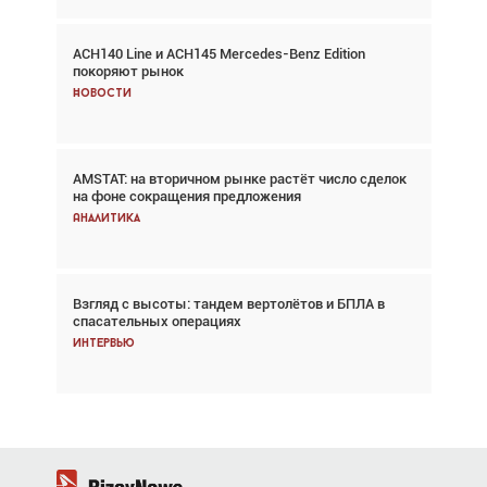
ACH140 Line и ACH145 Mercedes-Benz Edition
Авиационный фотограф Дэйв Кох: «Фотография
покоряют рынок
говорит сама за себя... а ИИ всё портит»
Новости
Новости
AMSTAT: на вторичном рынке растёт число сделок
В городах чемпионата мира наблюдался подъём,
на фоне сокращения предложения
хотя общий трафик снизился
Аналитика
Аналитика
Взгляд с высоты: тандем вертолётов и БПЛА в
Частный самолёт – это актив. Подходите к
спасательных операциях
покупке соответствующим образом
Интервью
Интервью