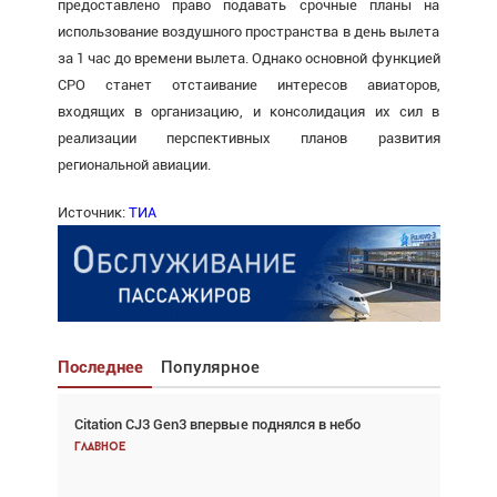
предоставлено право подавать срочные планы на
использование воздушного пространства в день вылета
за 1 час до времени вылета. Однако основной функцией
СРО станет отстаивание интересов авиаторов,
входящих в организацию, и консолидация их сил в
реализации перспективных планов развития
региональной авиации.
Источник:
ТИА
Последнее
Популярное
Citation CJ3 Gen3 впервые поднялся в небо
Взгляд с высоты: тандем вертолётов и БПЛА в
спасательных операциях
Главное
Главное