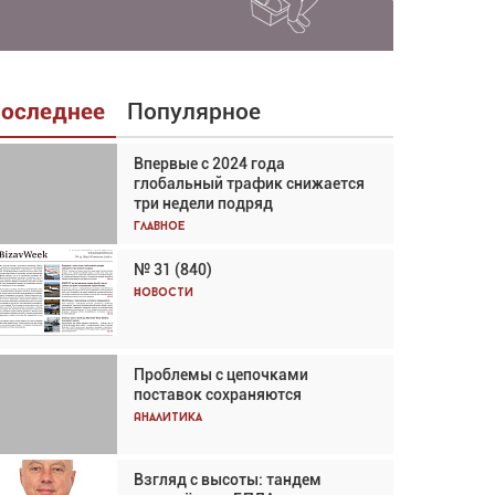
оследнее
Популярное
Впервые с 2024 года
Взгляд с высоты: тандем
глобальный трафик снижается
вертолётов и БПЛА в
три недели подряд
спасательных операциях
Главное
Главное
№ 31 (840)
Авиационный фотограф Дэйв
Кох: «Фотография говорит сама
Новости
за себя... а ИИ всё портит»
Новости
Проблемы с цепочками
Впервые с 2024 года
поставок сохраняются
глобальный трафик снижается
три недели подряд
Аналитика
Аналитика
Взгляд с высоты: тандем
Частный самолёт – это актив.