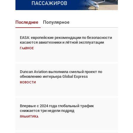
Последнее
Популярное
EASA: европейские рекомендации по безопасности
Взгляд с высоты: тандем вертолётов и БПЛА в
касаются авиатехники и лётной эксплуатации
спасательных операциях
Главное
Главное
Duncan Aviation выполнила смелый проект по
Авиационный фотограф Дэйв Кох: «Фотография
обновлению интерьера Global Express
говорит сама за себя... а ИИ всё портит»
Новости
Новости
Впервые с 2024 года глобальный трафик
Впервые с 2024 года глобальный трафик
снижается три недели подряд
снижается три недели подряд
Аналитика
Аналитика