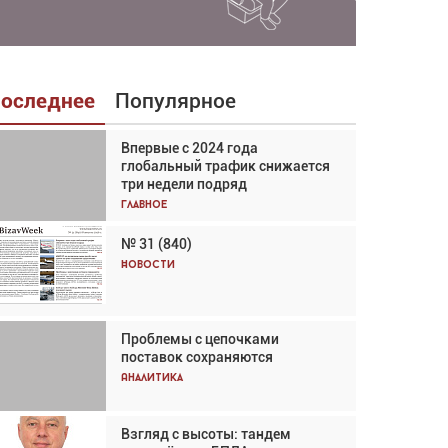
оследнее
Популярное
Впервые с 2024 года
Взгляд с высоты: тандем
глобальный трафик снижается
вертолётов и БПЛА в
три недели подряд
спасательных операциях
Главное
Главное
№ 31 (840)
Авиационный фотограф Дэйв
Кох: «Фотография говорит сама
Новости
за себя... а ИИ всё портит»
Новости
Проблемы с цепочками
Впервые с 2024 года
поставок сохраняются
глобальный трафик снижается
три недели подряд
Аналитика
Аналитика
Взгляд с высоты: тандем
Частный самолёт – это актив.