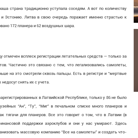
аша страна традиционно уступала соседям. А вот по количеству
 и Эстонию. Литва в свою очередь поражает именно страстью к
овано 172 планера и 62 воздушных шара.
ду отмечен всплеск регистрации летательных средств — только за
ов. Частично это связано с тем, что легализовались самолеты,
ньше на это смотрели сквозь пальцы. Есть в регистре и “мертвые
недосуг снять их с учета.
зарегистрированных в Латвийской Республике, только у 86 не было
зейных “Ан”, “Ту”, “Миг” в печальном списке много планеров и
ак тягачи для планеров. Все это говорит о том, что в Латвии (в
финансовой поддержки аэроклубов и они у нас умирают. Здесь
анизовать массовую компанию “Все на самолеты” и создать что-