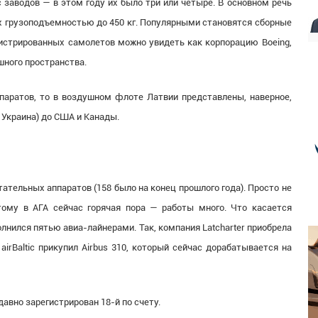
заводов — в этом году их было три или четыре. В основном речь
х грузоподъемностью до 450 кг. Популярными становятся сборные
егистрированных самолетов можно увидеть как корпорацию Boeing,
шного пространства.
паратов, то в воздушном флоте Латвии представлены, наверное,
 Украина) до США и Канады.
етательных аппаратов (158 было на конец прошлого года). Просто не
тому в АГА сейчас горячая пора — работы много. Что касается
олнился пятью авиа-лайнерами. Так, компания Latcharter приобрела
 airBaltic прикупил Аirbus 310, который сейчас дорабатывается на
авно зарегистрирован 18-й по счету.