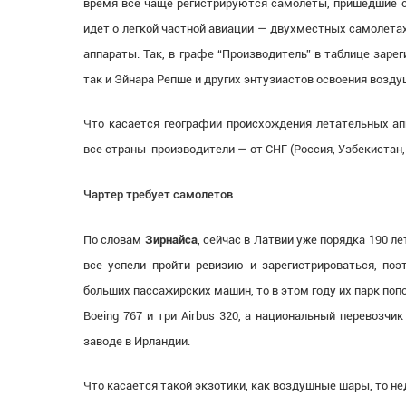
время все чаще регистрируются самолеты, пришедшие с 
идет о легкой частной авиации — двухместных самолета
аппараты. Так, в графе “Производитель” в таблице зар
так и Эйнара Репше и других энтузиастов освоения возду
Что касается географии происхождения летательных ап
все страны-производители — от СНГ (Россия, Узбекистан,
Чартер требует самолетов
По словам
Зирнайса
, сейчас в Латвии уже порядка 190 л
все успели пройти ревизию и зарегистрироваться, поэ
больших пассажирских машин, то в этом году их парк поп
Boeing 767 и три Airbus 320, а национальный перевозчик
заводе в Ирландии.
Что касается такой экзотики, как воздушные шары, то нед