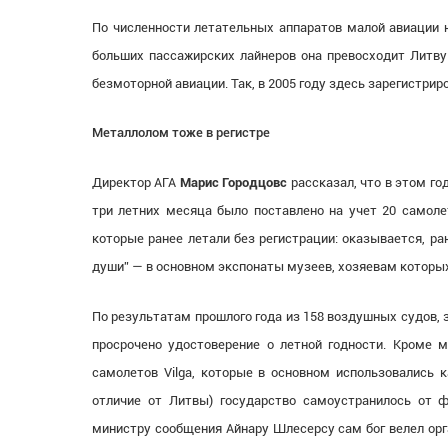
По численности летательных аппаратов малой авиации н
больших пассажирских лайнеров она превосходит Литву
безмоторной авиации. Так, в 2005 году здесь зарегистрир
Металлолом тоже в регистре
Директор АГА
Марис Городцовс
рассказал, что в этом го
три летних месяца было поставлено на учет 20 самолет
которые ранее летали без регистрации: оказывается, ра
души” — в основном экспонаты музеев, хозяевам которых 
По результатам прошлого года из 158 воздушных судов, 
просрочено удостоверение о летной годности. Кроме му
самолетов Vilga, которые в основном использовались к
отличие от Литвы) государство самоустранилось от 
министру сообщения Айнару Шлесерсу сам бог велел орг