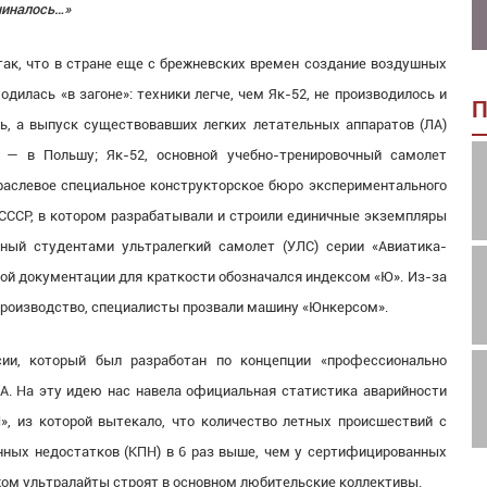
чиналось…»
так, что в стране еще с брежневских времен создание воздушных
одилась «в загоне»: техники легче, чем Як-52, не производилось и
П
ь, а выпуск существовавших легких летательных аппаратов (ЛА)
 — в Польшу; Як-52, основной учебно-тренировочный самолет
аслевое специальное конструкторское бюро экспериментального
ССР, в котором разрабатывали и строили единичные экземпляры
ный студентами ультралегкий самолет (УЛС) серии «Авиатика-
кой документации для краткости обозначался индексом «Ю». Из-за
о производство, специалисты прозвали машину «Юнкерсом».
ии, который был разработан по концепции «профессионально
A. На эту идею нас навела официальная статистика аварийности
, из которой вытекало, что количество летных происшествий с
нных недостатков (КПН) в 6 раз выше, чем у сертифицированных
жом ультралайты строят в основном любительские коллективы.