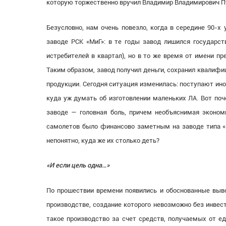
которую торжественно вручил Владимир Владимирович П
Безусловно, нам очень повезло, когда в середине 90-х
заводе РСК «МиГ»: в те годы завод лишился государств
истребителей в квартал), но в то же время от имени пр
Таким образом, завод получил деньги, сохранил квалифи
продукции. Сегодня ситуация изменилась: поступают ин
куда уж думать об изготовлении маленьких ЛА. Вот по
заводе — головная боль, причем необъяснимая эконом
самолетов было финансово заметным на заводе типа «Зн
непонятно, куда же их столько деть?
«И если цель одна…»
По прошествии времени появились и обоснованные выв
производстве, создание которого невозможно без инвест
такое производство за счет средств, получаемых от е