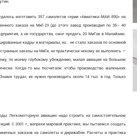
утин.
 удалось изготовить 357 самолетов серии «Авиатика-МАИ-890» на
енного заказа на МиГ-29 (до этого завод производил по 35– 40
едприятия, а не государства, смог продать 20 МиГов в Малайзию.
цированные кадры и материалы, но… не стало заказов по основной
остранные заказы на МиГи, но практически некому их выполнять —
чему, по моему глубокому убеждению, малая авиация на большом
ически. Когда-то мы посчитали: чтобы производство маленьких
амя труда», их нужно производить около 14 тыс. в год. Только
оды. Легкомоторную авиацию надо строить на самостоятельном
иций. С 2001 г., вопреки мировой практике, мы пытаемся создать
диничных заказов на самолеты и дирижабли. Расчеты и практика