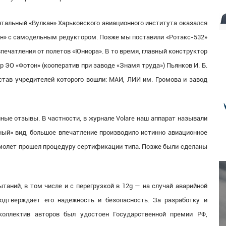
нтальный «Вулкан» Харьковского авиационного института оказался
ан» с самодельным редуктором. Позже мы поставили «Ротакс-532»
печатления от полетов «Юниора». В то время, главный конструктор
 ЭО «Фотон» (кооператив при заводе «Знамя труда») Пьянков И. Б.
став учредителей которого вошли: МАИ, ЛИИ им. Громова и завод
ые отзывы. В частности, в журнале Volare наш аппарат называли
чный» вид, большое впечатление производило истинно авиационное
самолет прошел процедуру сертификации типа. Позже были сделаны
таний, в том числе и с перегрузкой в 12g — на случай аварийной
одтверждает его надежность и безопасность. За разработку и
коллектив авторов был удостоен Государственной премии РФ,