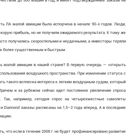
личеством до 500 машин в год, и имеет подтвержденные заказы на
ть ЛА малой авиации была испорчена в начале 90-х годов. Люди,
корую прибыль, но не получили ожидаемого результата. К тому же
асто получались скороспелыми и неудачными, а инвесторы теряли
как более существенным и быстрым.
ь малой авиации в нашей стране? В первую очередь — «открыть
использования воздушного пространства. При изменении статуса с
ать такого всплеска интереса к легким воздушным судам, который
Причем и за рубежом сейчас идет постоянное увеличение спроса
. Так, например, сегодня спрос на четырехместные самолеты
и Diamond заказы расписаны на 1,5–2 года вперед. А в последние
иацию.
, что если в течение 2008 г. не будет профинансировано развитие