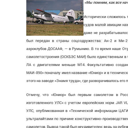
«Мы помним, как все на
Исторически сложилось 
судов малой авиации нах
даже не разрабатывалос
был передан в страны соцсодружества: Ан-2 и Ми-2
аэроклубов ДОСААФ, — в Румынию. В то время наше Отр
самолетостроения (ОСКБЭС МАИ) было единственным в С
ЛА с двигателями меньше М14. Факультативно создан
МАИ-890» поначалу имел название «Юниор» и в техничес
этого на заводе «Знамя труда», где разворачивалось ег
Отмечу, что «Юниор» был первым самолетом в Росс
изготовленного УЛС» с учетом европейских норм JAR VL
УЛС, опубликованная в «Технической информации ЦАГИ»
ультралайтами по причине конструктивно-производстве
самолетов. Вывод такой был неудивителен: ведь за рубе