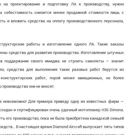
х на проектирование и подготовку ЛА к производству, нужно
ом себестоимость снизится менее продажной стоимости лишь с
ть и вложить средства на оплату производственного персонала,
трукторские работы и изготовление одного ЛА. Такие заказы
трены средства для развития производства. Изготовление штучных
 в поддержание своего имиджа: не строить самолеты — значит
ило, средства для выполнения таких разовых работ берутся из
-конструкторских работ, порой менее авиационных, но более
о производства они не вносят.
ва невозможно! Для примера приведу одну из известных фирм —
ыл создан и сертифицирован очень удачный мотопланер H36 Dimona.
нуть его производство, пока не была приобретена канадской семьей
средств… В настоящее время Diamond Aircraft выпускает пять типов