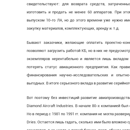
свидетельствуют: для возврата средств, затраченны
изготовить и продать не менее 60 аппаратов. При эт
выпуском 10-го ЛА, но до этого времени уже нужно име
закупку материалов, комплектующих, аренду и. т.д.
Бывают заказчики, желающие оплатить проектно-конс
позволяют загрузить работой КБ, но в них не предусмо
экземпляров нерентабельно и является лишь вкладом
потерять статус авиационного предприятия. Как прав
финансирования научно-исследовательских и опытно
выгодных. В итоге серьезного вклада в развитие серийног
Вот поэтому без инвестиций развитие авиапроизводст
Diamond Aircraft Industries. В начале 80-х компанией б
Но в период с 1981 по 1991 гг. компания не могла развер
Dries. Остается лишь гадать, сколько ими было вложено 