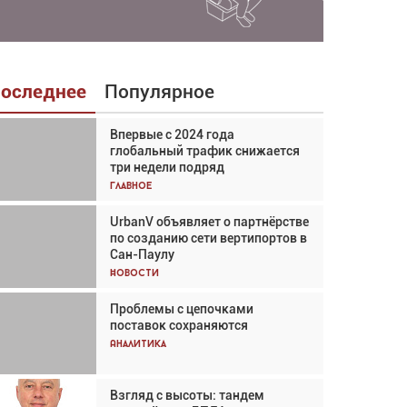
оследнее
Популярное
Впервые с 2024 года
Взгляд с высоты: тандем
глобальный трафик снижается
вертолётов и БПЛА в
три недели подряд
спасательных операциях
Главное
Главное
UrbanV объявляет о партнёрстве
Авиационный фотограф Дэйв
по созданию сети вертипортов в
Кох: «Фотография говорит сама
Сан-Паулу
за себя... а ИИ всё портит»
Новости
Новости
Проблемы с цепочками
Впервые с 2024 года
поставок сохраняются
глобальный трафик снижается
три недели подряд
Аналитика
Аналитика
Взгляд с высоты: тандем
Частный самолёт – это актив.