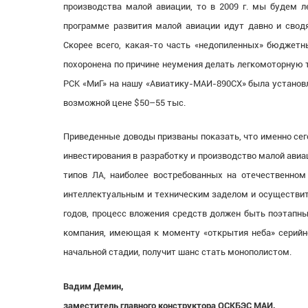
производства малой авиации, то в 2009 г. мы будем л
программе развития малой авиации идут давно и сводя
Скорее всего, какая-то часть «недопиленных» бюджетны
похоронена по причине неумения делать легкомоторную т
РСК «МиГ» на нашу «Авиатику-МАИ-890СХ» была установл
возможной цене $50–55 тыс.
Приведенные доводы призваны показать, что именно сег
инвестирования в разработку и производство малой ави
типов ЛА, наиболее востребованных на отечественном
интеллектуальным и техническим заделом и осуществить
годов, процесс вложения средств должен быть поэтапны
компания, имеющая к моменту «открытия неба» серийно
начальной стадии, получит шанс стать монополистом.
Вадим Демин,
заместитель главного конструктора ОСКБЭС МАИ,