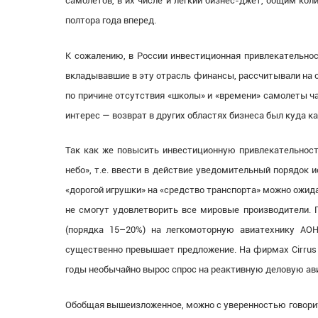
самолетов, в их числе и легкий бизнес-джет, общим ко
полтора года вперед.
К сожалению, в России инвестиционная привлекательнос
вкладывавшие в эту отрасль финансы, рассчитывали на с
по причине отсутствия «школы» и «времени» самолеты ч
интерес — возврат в других областях бизнеса был куда 
Так как же повысить инвестиционную привлекательност
небо», т.е. ввести в действие уведомительный порядок 
«дорогой игрушки» на «средство транспорта» можно ожид
не смогут удовлетворить все мировые производители. 
(порядка 15–20%) на легкомоторную авиатехнику АОН
существенно превышает предложение. На фирмах Cirrus 
годы необычайно вырос спрос на реактивную деловую ав
Обобщая вышеизложенное, можно с уверенностью говорить