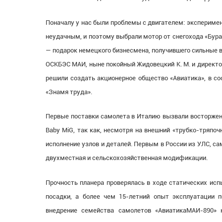
Поначалу у нас были проблемы с двигателем: экспериме
неудачным, и поэтому выбрали мотор от снегохода «Бур
— подарок немецкого бизнесмена, получившего сильные в
ОСКБЭС МАИ, ныне покойный Жидовецкий К. М. и директор
решили создать акционерное общество «Авиатика», в со
«Знамя труда».
Первые поставки самолета в Италию вызвали восторженн
Baby MiG, так как, несмотря на внешний «трубко-тряпо
исполнение узлов и деталей. Первым в России из УЛС, 
двухместная и сельскохозяйственная модификации.
Прочность планера проверялась в ходе статических испы
посадки, а более чем 15-летний опыт эксплуатации п
внедрение семейства самолетов «АвиатикаМАИ-890» 