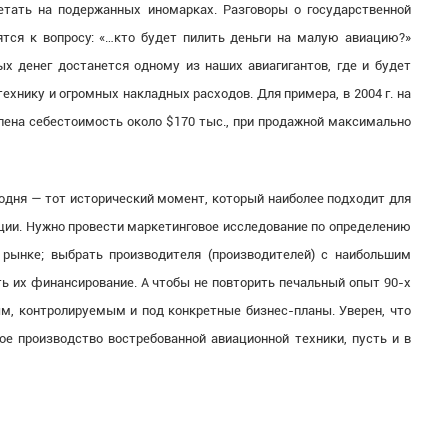
етать на подержанных иномарках. Разговоры о государственной
тся к вопросу: «…кто будет пилить деньги на малую авиацию?»
х денег достанется одному из наших авиагигантов, где и будет
ехнику и огромных накладных расходов. Для примера, в 2004 г. на
ена себестоимость около $170 тыс., при продажной максимально
одня — тот исторический момент, который наиболее подходит для
ации. Нужно провести маркетинговое исследование по определению
 рынке; выбрать производителя (производителей) с наибольшим
 их финансирование. А чтобы не повторить печальный опыт 90-х
м, контролируемым и под конкретные бизнес-планы. Уверен, что
е производство востребованной авиационной техники, пусть и в