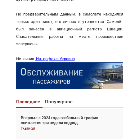
По предварительным данным, в самолёте находился
только один пилот, его личность уточняется. Самолёт
был занесён в авиационный регистр Швеции.
Спасательные работы на месте происшествия
завершены.
Источник:
Интерфакс-Украина
Последнее
Популярное
Впервые с 2024 года глобальный трафик
Взгляд с высоты: тандем вертолётов и БПЛА в
снижается три недели подряд
спасательных операциях
Главное
Главное