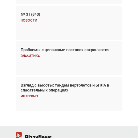
№ 31 (840)
Авиационный фотограф Дэйв Кох: «Фотография
говорит сама за себя... а ИИ всё портит»
Новости
Новости
Проблемы с цепочками поставок сохраняются
Впервые с 2024 года глобальный трафик
снижается три недели подряд
Аналитика
Аналитика
Взгляд с высоты: тандем вертолётов и БПЛА в
Частный самолёт – это актив. Подходите к
спасательных операциях
покупке соответствующим образом
Интервью
Интервью