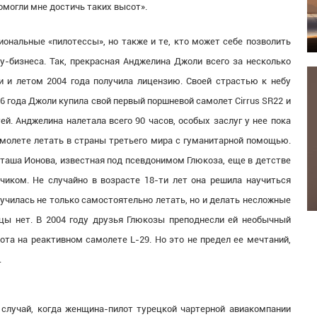
омогли мне достичь таких высот».
нальные «пилотессы», но также и те, кто может себе позволить
у-бизнеса. Так, прекрасная Анджелина Джоли всего за несколько
 и летом 2004 года получила лицензию. Своей страстью к небу
06 года Джоли купила свой первый поршневой самолет Cirrus SR22 и
ей. Анджелина налетала всего 90 часов, особых заслуг у нее пока
самолете летать в страны третьего мира с гуманитарной помощью.
таша Ионова, известная под псевдонимом Глюкоза, еще в детстве
чиком. Не случайно в возрасте 18-ти лет она решила научиться
аучилась не только самостоятельно летать, но и делать несложные
ицы нет. В 2004 году друзья Глюкозы преподнесли ей необычный
лота на реактивном самолете L-29. Но это не предел ее мечтаний,
.
случай, когда женщина-пилот турецкой чартерной авиакомпании