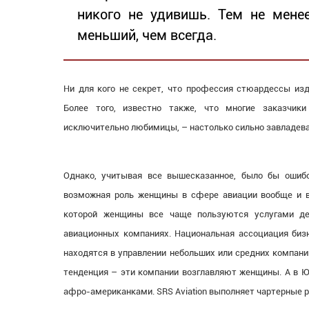
никого не удивишь. Тем не мене
меньший, чем всегда.
Ни для кого не секрет, что профессия стюардессы изд
Более того, известно также, что многие заказчик
исключительно любимицы, – настолько сильно завладев
Однако, учитывая все вышесказанное, было бы ошибо
возможная роль женщины в сфере авиации вообще и в 
которой женщины все чаще пользуются услугами де
авиационных компаниях. Национальная ассоциация биз
находятся в управлении небольших или средних компани
тенденция – эти компании возглавляют женщины. А в Ю
афро-американками. SRS Aviation выполняет чартерные р