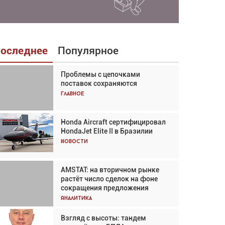
оследнее
Популярное
Проблемы с цепочками
Взгляд с высоты: тандем
поставок сохраняются
вертолётов и БПЛА в
спасательных операциях
Главное
Главное
Honda Aircraft сертифицировал
Авиационный фотограф Дэйв
HondaJet Elite II в Бразилии
Кох: «Фотография говорит сама
за себя... а ИИ всё портит»
Новости
Новости
AMSTAT: на вторичном рынке
Проблемы с цепочками
растёт число сделок на фоне
поставок сохраняются
сокращения предложения
Аналитика
Аналитика
Взгляд с высоты: тандем
Частный самолёт – это актив.