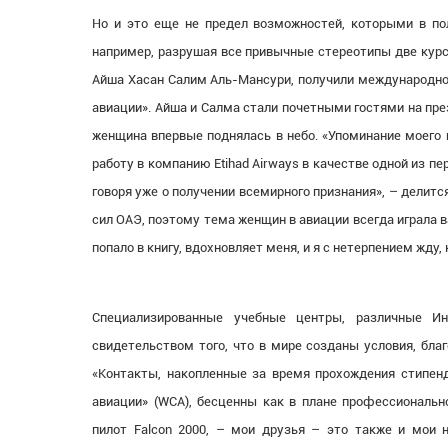
Но и это еще не предел возможностей, которыми в по
например, разрушая все привычные стереотипы две курс
Айша Хасан Салим Аль-Мансури, получили международное
авиации». Айша и Салма стали почетными гостями на през
женщина впервые поднялась в небо. «Упоминание моего 
работу в компанию Etihad Airways в качестве одной из 
говоря уже о получении всемирного признания», – делит
сил ОАЭ, поэтому тема женщин в авиации всегда играла в
попало в книгу, вдохновляет меня, и я с нетерпением жду,
Специализированные учебные центры, различные Ин
свидетельством того, что в мире созданы условия, бл
«Контакты, накопленные за время прохождения стипен
авиации» (WCA), бесценны как в плане профессионально
пилот Falcon 2000, – мои друзья – это также и мои 