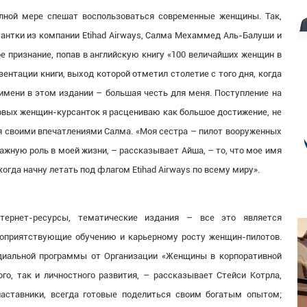
лной мере спешат воспользоваться современные женщины. Так,
антки из компании Etihad Airways, Салма Мехаммед Аль-Балуши и
 признание, попав в английскую книгу «100 величайших женщин в
ентации книги, выход которой отметил столетие с того дня, когда
имени в этом издании – большая честь для меня. Поступление на
первых женщин-курсанток я расцениваю как большое достижение, не
ся своими впечатлениями Салма. «Моя сестра – пилот вооруженных
ажную роль в моей жизни, – рассказывает Айша, – то, что мое имя
 когда начну летать под флагом Etihad Airways по всему миру».
тернет-ресурсы, тематические издания – все это является
агоприятствующие обучению и карьерному росту женщин-пилотов.
диальной программы от Организации «Женщины в корпоративной
го, так и личностного развития, – рассказывает Стейси Котрла,
наставники, всегда готовые поделиться своим богатым опытом;