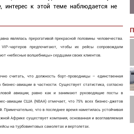
е, интерес к этой теме наблюдается не
П
авна являлась прерогативой прекрасной половины человечества.
и VIP-чартеров предпочитают, чтобы их рейсы сопровождали
ают «небесные волшебницы» сердцами своих клиентов.
чно считать, что должность борт-проводницы – единственная
бизнес-авиации в частности. Существует статистика, согласно
ловой авиации, равно как и занимают руководящие посты в
нес-авиации США (NBAA) отмечает, что 75% всех бизнес-джетов
й. Примечательно, что в последнее время наметилась устойчивая
жной Африке существует компания, основанная и возглавляемая
ейсы на турбовинтовых самолетах и вертолетах.