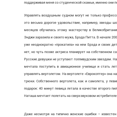
поддерживая меня со студенческой скамьи, именно они п
Управлять воздушным судном могут не только профессио
это весьма дорогое удовольствие, например, звезды шо
месяцев обучилась этому мастерству в Великобритании
Энджи заразила и своего мужа, Брэда Питта. В начале 20
уже неоднократно «прокатила» на нем Брэда и своих дет
нет, но чуть позже актриса планирует на собственном 
Русские девушки не уступают голливудским звездам. На
мечтала поступить в авиационное училище и стать лет
управлять вертолетом. На вертолете «Еврокоптер» она н
трюки. Собственного вертолета, как и самолета, у пев
подарок: 40 минут певица летала в качестве второго пи
Наташа мечтает полетать на сверхзвуковом истребителе
Даже несмотря на типично женские ошибки – известен 