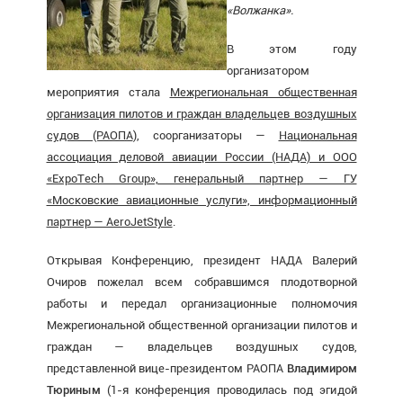
«Волжанка».
В этом году
организатором
мероприятия стала
Межрегиональная общественная
организация пилотов и граждан владельцев воздушных
судов (РАОПА
), соорганизаторы —
Национальная
ассоциация деловой авиации России (НАДА) и ООО
«ExpoТech Group», генеральный партнер — ГУ
«Московские авиационные услуги», информационный
партнер — AeroJetStyle
.
Открывая Конференцию, президент НАДА Валерий
Очиров пожелал всем собравшимся плодотворной
работы и передал организационные полномочия
Межрегиональной общественной организации пилотов и
граждан — владельцев воздушных судов,
представленной вице-президентом РАОПА
Владимиром
Тюриным
(1-я конференция проводилась под эгидой