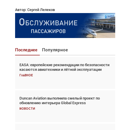
Автор: Сергей Лелеков
Последнее
Популярное
EASA: европейские рекомендации по безопасности
Взгляд с высоты: тандем вертолётов и БПЛА в
касаются авиатехники и лётной эксплуатации
спасательных операциях
Главное
Главное
Duncan Aviation выполнила смелый проект по
Авиационный фотограф Дэйв Кох: «Фотография
обновлению интерьера Global Express
говорит сама за себя... а ИИ всё портит»
Новости
Новости