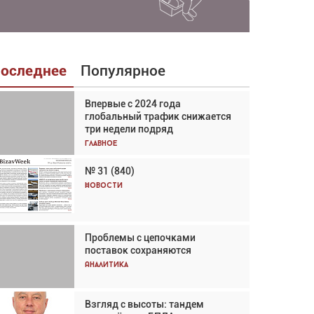
оследнее
Популярное
Впервые с 2024 года
Взгляд с высоты: тандем
глобальный трафик снижается
вертолётов и БПЛА в
три недели подряд
спасательных операциях
Главное
Главное
№ 31 (840)
Авиационный фотограф Дэйв
Кох: «Фотография говорит сама
Новости
за себя... а ИИ всё портит»
Новости
Проблемы с цепочками
Впервые с 2024 года
поставок сохраняются
глобальный трафик снижается
три недели подряд
Аналитика
Аналитика
Взгляд с высоты: тандем
Частный самолёт – это актив.