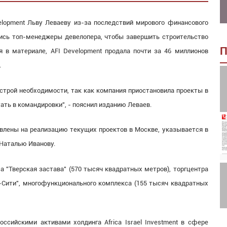
lopment Льву Леваеву из-за последствий мирового финансового
ись топ-менеджеры девелопера, чтобы завершить строительство
П
 в материале, AFI Development продала почти за 46 миллионов
.
острой необходимости, так как компания приостановила проекты в
ать в командировки", - пояснил изданию Леваев.
влены на реализацию текущих проектов в Москве, указывается в
 Наталью Иванову.
 "Тверская застава" (570 тысяч квадратных метров), торгцентра
ва-Сити", многофункционального комплекса (155 тысяч квадратных
оссийскими активами холдинга Africa Israel Investment в сфере