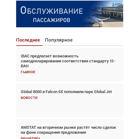
Последнее
Популярное
IBAC предлагает возможность
Взгляд с высоты: тандем вертолётов и БПЛА в
самодекларирования соответствия стандарту IS-
спасательных операциях
BAH
Главное
Главное
Global 8000 и Falcon 6X пополнили парк Global Jet
Авиационный фотограф Дэйв Кох: «Фотография
говорит сама за себя... а ИИ всё портит»
Новости
Новости
AMSTAT: на вторичном рынке растёт число сделок
В городах чемпионата мира наблюдался подъём,
на фоне сокращения предложения
хотя общий трафик снизился
Аналитика
Аналитика