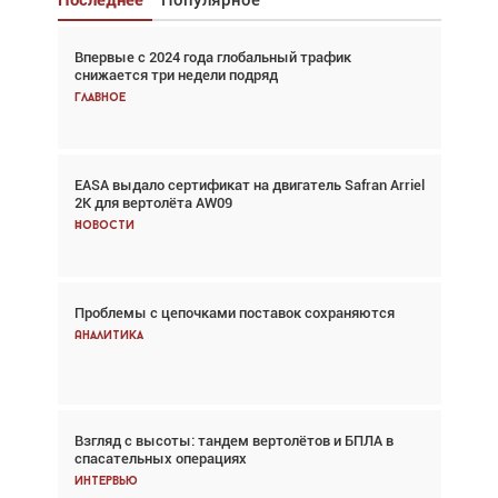
Впервые с 2024 года глобальный трафик
Взгляд с высоты: тандем вертолётов и БПЛА в
снижается три недели подряд
спасательных операциях
Главное
Главное
EASA выдало сертификат на двигатель Safran Arriel
Авиационный фотограф Дэйв Кох: «Фотография
2K для вертолёта AW09
говорит сама за себя... а ИИ всё портит»
Новости
Новости
Проблемы с цепочками поставок сохраняются
Впервые с 2024 года глобальный трафик
снижается три недели подряд
Аналитика
Аналитика
Взгляд с высоты: тандем вертолётов и БПЛА в
Частный самолёт – это актив. Подходите к
спасательных операциях
покупке соответствующим образом
Интервью
Интервью