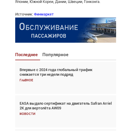
Японии, Южной Кореи, Дании, Швеции, Гонконга.
Источник:
Финмаркет
Последнее
Популярное
Впервые с 2024 года глобальный трафик
Взгляд с высоты: тандем вертолётов и БПЛА в
снижается три недели подряд
спасательных операциях
Главное
Главное
EASA выдало сертификат на двигатель Safran Arriel
Авиационный фотограф Дэйв Кох: «Фотография
2K для вертолёта AW09
говорит сама за себя... а ИИ всё портит»
Новости
Новости