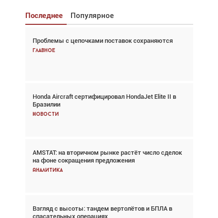
Последнее
Популярное
Проблемы с цепочками поставок сохраняются
Взгляд с высоты: тандем вертолётов и БПЛА в
спасательных операциях
Главное
Главное
Honda Aircraft сертифицировал HondaJet Elite II в
Авиационный фотограф Дэйв Кох: «Фотография
Бразилии
говорит сама за себя... а ИИ всё портит»
Новости
Новости
AMSTAT: на вторичном рынке растёт число сделок
Проблемы с цепочками поставок сохраняются
на фоне сокращения предложения
Аналитика
Аналитика
Взгляд с высоты: тандем вертолётов и БПЛА в
Частный самолёт – это актив. Подходите к
спасательных операциях
покупке соответствующим образом