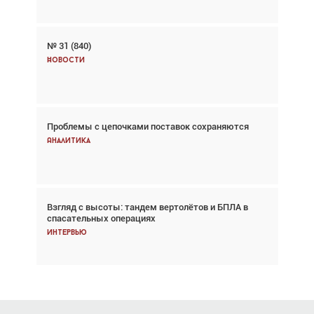
№ 31 (840)
Авиационный фотограф Дэйв Кох: «Фотография
говорит сама за себя... а ИИ всё портит»
Новости
Новости
Проблемы с цепочками поставок сохраняются
Впервые с 2024 года глобальный трафик
снижается три недели подряд
Аналитика
Аналитика
Взгляд с высоты: тандем вертолётов и БПЛА в
Частный самолёт – это актив. Подходите к
спасательных операциях
покупке соответствующим образом
Интервью
Интервью