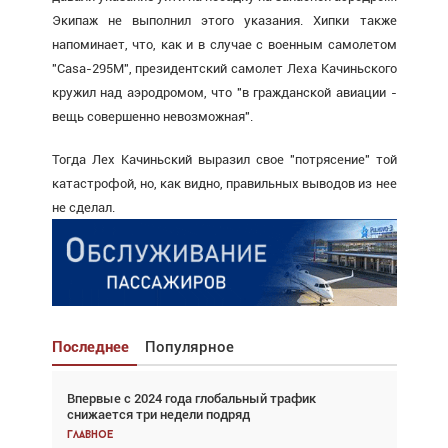
Экипаж не выполнил этого указания. Хипки также
напоминает, что, как и в случае с военным самолетом
"Casa-295М", президентский самолет Леха Качиньского
кружил над аэродромом, что "в гражданской авиации -
вещь совершенно невозможная".
Тогда Лех Качиньский выразил свое "потрясение" той
катастрофой, но, как видно, правильных выводов из нее
не сделал.
Последнее
Популярное
Впервые с 2024 года глобальный трафик
Взгляд с высоты: тандем вертолётов и БПЛА в
снижается три недели подряд
спасательных операциях
Главное
Главное