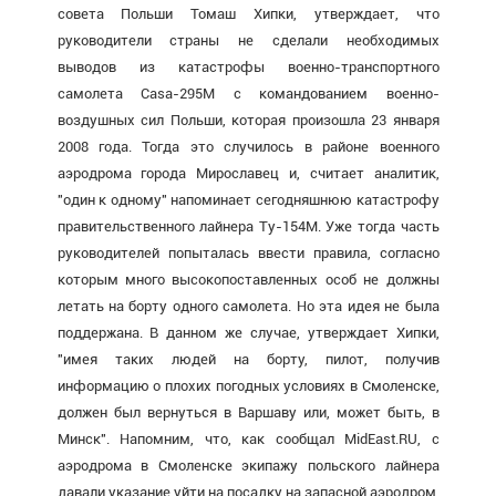
совета Польши Томаш Хипки, утверждает, что
руководители страны не сделали необходимых
выводов из катастрофы военно-транспортного
самолета Casa-295М с командованием военно-
воздушных сил Польши, которая произошла 23 января
2008 года. Тогда это случилось в районе военного
аэродрома города Мирославец и, считает аналитик,
"один к одному" напоминает сегодняшнюю катастрофу
правительственного лайнера Ту-154М. Уже тогда часть
руководителей попыталась ввести правила, согласно
которым много высокопоставленных особ не должны
летать на борту одного самолета. Но эта идея не была
поддержана. В данном же случае, утверждает Хипки,
"имея таких людей на борту, пилот, получив
информацию о плохих погодных условиях в Смоленске,
должен был вернуться в Варшаву или, может быть, в
Минск". Напомним, что, как сообщал MidEast.RU, с
аэродрома в Смоленске экипажу польского лайнера
давали указание уйти на посадку на запасной аэродром.