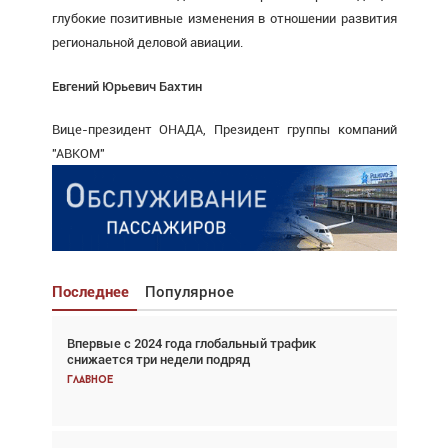
глубокие позитивные изменения в отношении развития
региональной деловой авиации.
Евгений Юрьевич Бахтин
Вице-президент ОНАДА, Президент группы компаний
"АВКОМ"
Последнее
Популярное
Впервые с 2024 года глобальный трафик
Взгляд с высоты: тандем вертолётов и БПЛА в
снижается три недели подряд
спасательных операциях
Главное
Главное