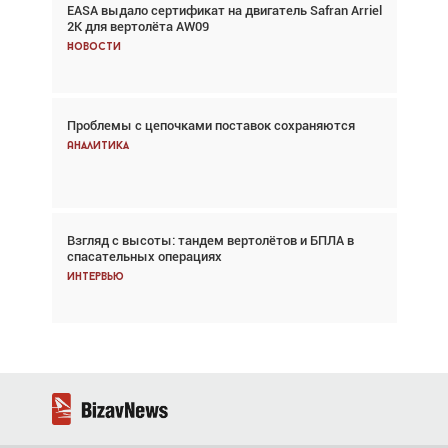
EASA выдало сертификат на двигатель Safran Arriel
Авиационный фотограф Дэйв Кох: «Фотография
2K для вертолёта AW09
говорит сама за себя... а ИИ всё портит»
Новости
Новости
Проблемы с цепочками поставок сохраняются
Впервые с 2024 года глобальный трафик
снижается три недели подряд
Аналитика
Аналитика
Взгляд с высоты: тандем вертолётов и БПЛА в
Частный самолёт – это актив. Подходите к
спасательных операциях
покупке соответствующим образом
Интервью
Интервью