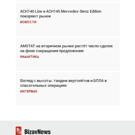
ACH140 Line и ACH145 Mercedes-Benz Edition
Авиационный фотограф Дэйв Кох: «Фотография
покоряют рынок
говорит сама за себя... а ИИ всё портит»
Новости
Новости
AMSTAT: на вторичном рынке растёт число сделок
В городах чемпионата мира наблюдался подъём,
на фоне сокращения предложения
хотя общий трафик снизился
Аналитика
Аналитика
Взгляд с высоты: тандем вертолётов и БПЛА в
Частный самолёт – это актив. Подходите к
спасательных операциях
покупке соответствующим образом
Интервью
Интервью