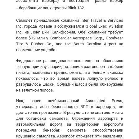
ассистента Баркера) и пострадал Трэвис Баркер
- барабанщик панк-группы Blink 182.
Самолет принадлежал компании Inter Travel & Services
Inc. города Ирвайн и обслуживался Global Exec Aviation
Inc. из Лонг Бич, Калифорния. Обе компании требует
более $12 млн у Bombardier Aerospace Corp., Goodyear
Tire & Rubber Co., and the South Carolina Airport на
возмещение ущерба.
Федеральное расследование пока еще на обозначило
точную причину аварии, но записи разговоров в кабине
пилота, позволяют предположить, что членам экипажа
показалось, что во время взлета лопнуло колесо и
разрушилось шасси. Обломки шасси были обнаружены
на взлетной полосе.
Иск, ранее опубликованный Associated Press,
утверждал, зона безопасности ВПП в аэропорту, не
достаточно протяженна. В результате не хватило места
для остановки самолета. Ограждения аэропорта и
автомобильная дорога за территорией аэропорта
повредили бензобак самолета способствовали
крушению самолета. Аэропорт отрицает эти заявления.