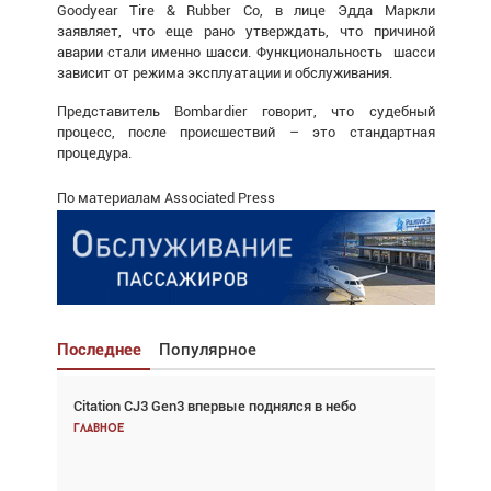
Goodyear Tire & Rubber Co, в лице Эдда Маркли
заявляет, что еще рано утверждать, что причиной
аварии стали именно шасси. Функциональность шасси
зависит от режима эксплуатации и обслуживания.
Представитель Bombardier говорит, что судебный
процесс, после происшествий – это стандартная
процедура.
По материалам Associated Press
Последнее
Популярное
Citation CJ3 Gen3 впервые поднялся в небо
Взгляд с высоты: тандем вертолётов и БПЛА в
спасательных операциях
Главное
Главное