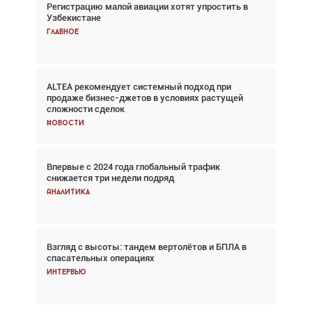
Регистрацию малой авиации хотят упростить в
Взгляд с высоты: тандем вертолётов и БПЛА в
Узбекистане
спасательных операциях
Главное
Главное
ALTEA рекомендует системный подход при
Авиационный фотограф Дэйв Кох: «Фотография
продаже бизнес-джетов в условиях растущей
говорит сама за себя... а ИИ всё портит»
сложности сделок
Новости
Новости
Впервые с 2024 года глобальный трафик
Впервые с 2024 года глобальный трафик
снижается три недели подряд
снижается три недели подряд
Аналитика
Аналитика
Взгляд с высоты: тандем вертолётов и БПЛА в
Частный самолёт – это актив. Подходите к
спасательных операциях
покупке соответствующим образом
Интервью
Интервью