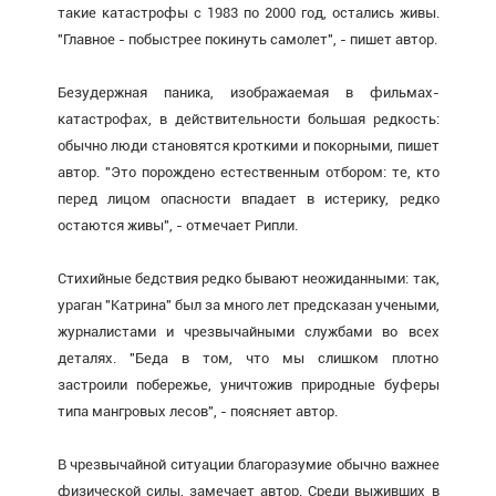
такие катастрофы с 1983 по 2000 год, остались живы.
"Главное - побыстрее покинуть самолет", - пишет автор.
Безудержная паника, изображаемая в фильмах-
катастрофах, в действительности большая редкость:
обычно люди становятся кроткими и покорными, пишет
автор. "Это порождено естественным отбором: те, кто
перед лицом опасности впадает в истерику, редко
остаются живы", - отмечает Рипли.
Стихийные бедствия редко бывают неожиданными: так,
ураган "Катрина" был за много лет предсказан учеными,
журналистами и чрезвычайными службами во всех
деталях. "Беда в том, что мы слишком плотно
застроили побережье, уничтожив природные буферы
типа мангровых лесов", - поясняет автор.
В чрезвычайной ситуации благоразумие обычно важнее
физической силы, замечает автор. Среди выживших в