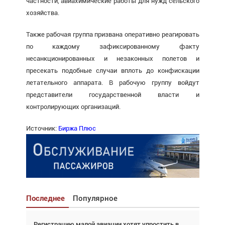
частности, авиа­химические работы для нужд сельского
хозяйства.
Также рабочая группа призвана оперативно реагировать
по каждому зафиксированному факту
несанкционированных и незаконных полетов и
пресекать подобные случаи вплоть до конфискации
летательного аппарата. В рабочую группу войдут
представители государственной власти и
контролирующих организаций.
Источник:
Биржа Плюс
Последнее
Популярное
Регистрацию малой авиации хотят упростить в
Взгляд с высоты: тандем вертолётов и БПЛА в