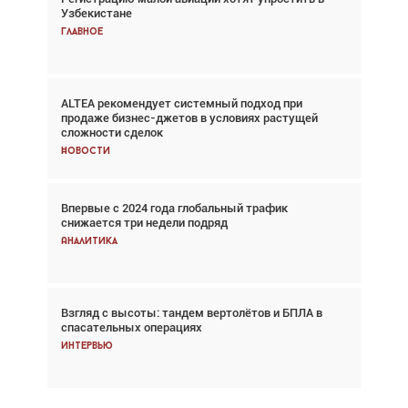
Узбекистане
спасательных операциях
Главное
Главное
ALTEA рекомендует системный подход при
Авиационный фотограф Дэйв Кох: «Фотография
продаже бизнес-джетов в условиях растущей
говорит сама за себя... а ИИ всё портит»
сложности сделок
Новости
Новости
Впервые с 2024 года глобальный трафик
Впервые с 2024 года глобальный трафик
снижается три недели подряд
снижается три недели подряд
Аналитика
Аналитика
Взгляд с высоты: тандем вертолётов и БПЛА в
Частный самолёт – это актив. Подходите к
спасательных операциях
покупке соответствующим образом
Интервью
Интервью