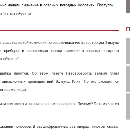
льно начали снижение в опасных погодных условиях. Поступок
 "их так обучили".
П
ил глава польской комиссии по расследованию катастрофы Эдмунд
ия приборов и сознательно начали снижение в опасных погодных
к обучили".
ибка пилотов. Об этом газете Rzeczpospolita заявил глава
 авиационных происшествий Эдмунд Клих. По его словам, он
ого самописца.
ки самолета и пошли на чрезмерный риск. Почему? Потому что их
казания приборов. В расшифрованных разговорах пилотов, сказал