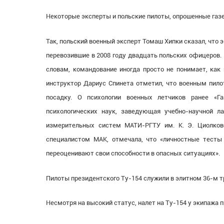
Некоторые эксперты и польские пилоты, опрошенные газе
Так, польский военный эксперт Томаш Хипки сказал, что 
перевозившие в 2008 году двадцать польских офицеров.
словам, командование иногда просто не понимает, как
инструктор Дариус Спинета отметил, что военным пило
посадку. О психологии военных летчиков ранее
«
Г
психологических наук, заведующая учебно-научной 
измерительных систем МАТИ-РГТУ им. К. Э. Циолков
специалистом МАК, отмечала, что
«
личностные тесты
переоценивают свои способности в опасных ситуациях».
Пилоты президентского Ту-154 служили в элитном 36-м 
Несмотря на высокий статус, налет на Ту-154 у экипажа 