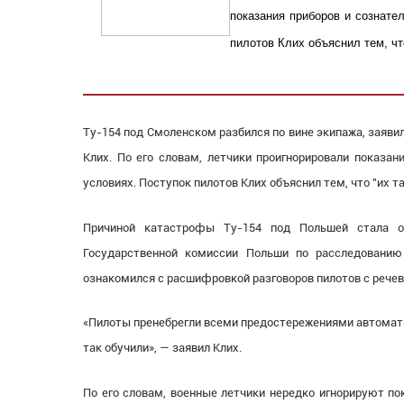
показания приборов и сознате
пилотов Клих объяснил тем, что
Ту-154 под Смоленском разбился по вине экипажа, заяв
Клих. По его словам, летчики проигнорировали показан
условиях. Поступок пилотов Клих объяснил тем, что "их та
Причиной катастрофы Ту-154 под Польшей стала ош
Государственной комиссии Польши по расследованию
ознакомился с расшифровкой разговоров пилотов с речев
«
Пилоты пренебрегли всеми предостережениями автомати
так обучили», — заявил Клих.
По его словам, военные летчики нередко игнорируют по