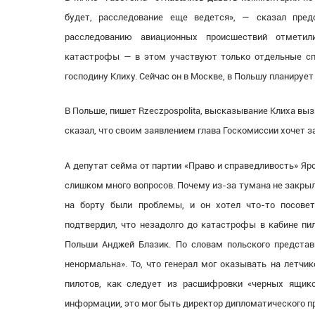
будет, расследование еще ведется», — сказал пред
расследованию авиационных происшествий отметил
катастрофы — в этом участвуют только отдельные сп
господину Клиху. Сейчас он в Москве, в Польшу планирует
В Польше, пишет Rzeczpospolita, высказывание Клиха вы
сказал, что своим заявлением глава Госкомиссии хочет з
А депутат сейма от партии
«
Право и справедливость» Яр
слишком много вопросов. Почему из-за тумана не закрыл
на борту были проблемы, и он хотел что-то посове
подтвердил, что незадолго до катастрофы в кабине п
Польши Анджей Блазик. По словам польского представ
ненормальна». То, что генерал мог оказывать на летчик
пилотов, как следует из расшифровки
«
черных ящико
информации, это мог быть директор дипломатического п