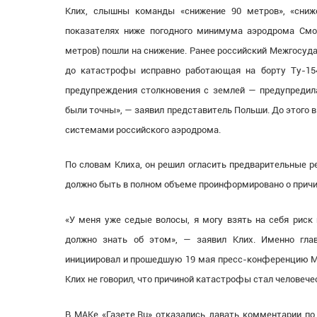
Клих, слышны команды
«
снижение 90 метров»,
«
сниж
показателях ниже погодного минимума аэродрома Смо
метров) пошли на снижение. Ранее российский Межгосу
до катастрофы исправно работающая на борту Ту-1
предупреждения столкновения с землей — предупредил
были точны», — заявил представитель Польши. До этого
системами российского аэродрома.
По словам Клиха, он решил огласить предварительные р
должно быть в полном объеме проинформировано о прич
«
У меня уже седые волосы, я могу взять на себя риск
должно знать об этом», — заявил Клих. Именно гла
инициировал и прошедшую 19 мая пресс-конференцию МА
Клих не говорил, что причиной катастрофы стал человече
В МАКе
«
Газете.Ru» отказались давать комментарии по 