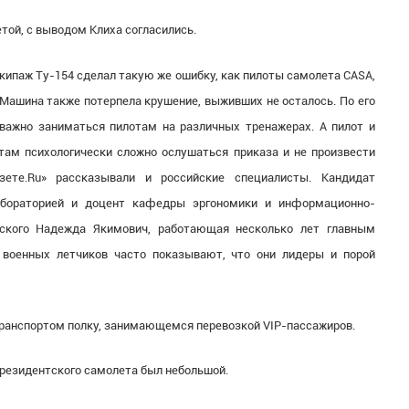
той, с выводом Клиха согласились.
экипаж Ту-154 сделал такую же ошибку, как пилоты самолета CASA,
 Машина также потерпела крушение, выживших не осталось. По его
 важно заниматься пилотам на различных тренажерах. А пилот и
там психологически сложно ослушаться приказа и не произвести
азете.Ru» рассказывали и российские специалисты. Кандидат
лабораторией и доцент кафедры эргономики и информационно-
ского Надежда Якимович, работающая несколько лет главным
 военных летчиков часто показывают, что они лидеры и порой
транспортом полку, занимающемся перевозкой VIP-пассажиров.
президентского самолета был небольшой.