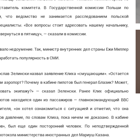
ставитель комитета. В Государственной комиссии Польши по
и, что ведомство не занимается расследованием польской
ециалисты.
«
Все вопросы стоит адресовать нашему начальнику,
 вернуться в пятницу», — сказали в комиссии.
звало недоумение. Так, министр внутренних дел страны Ежи Миллер
аработать популярность в СМИ.
ослав Зелински назвал заявление Клиха
«
смущающим».
«
Остается
и аэропорт? Почему в кабине пилотов был генерал Блазик? Может,
товать экипажу?» — сказал Зеленски. Ранее Клих официально
илотов находился один из пассажиров — главнокомандующий ВВС
ителя,
«
он хотел ознакомиться с ситуацией и отметил, что она
ов давление, по словам Клиха, пока ничем не доказано. В кабине
в», был еще один посторонний человек. По неподтвержденной
ротокола министерства иностранных дел Мариуш Казана.