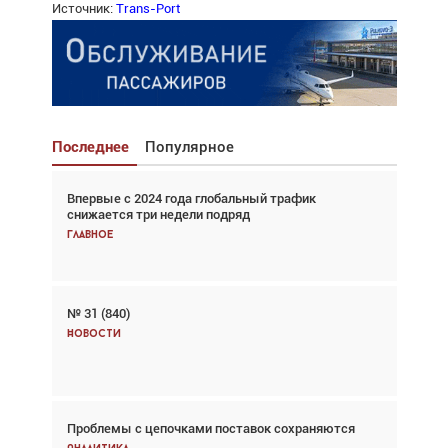
Источник:
Trans-Port
Последнее
Популярное
Впервые с 2024 года глобальный трафик
Взгляд с высоты: тандем вертолётов и БПЛА в
снижается три недели подряд
спасательных операциях
Главное
Главное
№ 31 (840)
Авиационный фотограф Дэйв Кох: «Фотография
говорит сама за себя... а ИИ всё портит»
Новости
Новости
Проблемы с цепочками поставок сохраняются
Впервые с 2024 года глобальный трафик
снижается три недели подряд