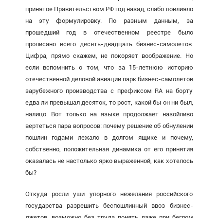
принятое Правительством РФ год назад, слабо повлияло
на эту формулировку. По разным данным, за
прошедший год в отечественном реестре было
прописано всего десять-двадцать бизнес-самолетов.
Цифра, прямо скажем, не покоряет воображение. Но
если вспомнить о том, что за 15-летнюю историю
отечественной деловой авиации парк бизнес-самолетов
зарубежного производства с префиксом RA на борту
едва ли превышал десяток, то рост, какой бы он ни был,
налицо. Вот только на языке продолжает назойливо
вертеться пара вопросов: почему решение об обнулении
пошлин годами лежало в долгом ящике и почему,
собственно, положительная динамика от его принятия
оказалась не настолько ярко выраженной, как хотелось
бы?
Откуда росли уши упорного нежелания российского
государства разрешить беспошлинный ввоз бизнес-
джетов, возможно без труда понять даже при беглом