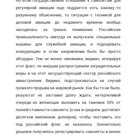
Но если государственное отношение к самолетам для
регулярной авиации еще поддается хоть какому-то
разумному объяснению, то ситуация с техникой для
деловой авиации до недавнего времени вообще
находилась за гранью понимания. Российская
промышленность никогда не выпускала специальные
машины для служебной авиации, и подозревать
конкуренцию в этом направлении было бы просто
абсурдно. Тем не менее чиновники, видимо, игнорируя
этот факт, по инерции распространили заградительные
меры и на этот несуществующий сектор российского
авиастроения. Видимо, подстраховаться на случай
громкого прорыва на мировой рынок. Как бы то ни было,
результат не заставил долго ждать: нетерпеливой
очереди из желающих выложить на таможне 20% от
полной стоимости самолета (а она в среднем достигает
десятков миллионов долларов), чтобы поставить его
под российский флаг, не оказалось. Значительно
дешевле получилось регистрировать самолеты в менее