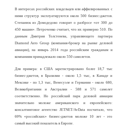
В интересах российских владельцев или аффилированных с
ними структур эксплуатируются около 500 бизнес-джетов.
Степанюк из Домодедово говорит о разбросе «от 300 до
450 машин». Петроченко считает, что их примерно 510. По
данным Дмитрия Толстенева, управляющего партнера
Diamond Aero Group (компания-брокер на рынке деловой
авиации), на январь 2014 года российским гражданам и
компаниям принадлежало около 550 самолетов.
Для примера: в США зарегистрировано более 18,7 тыс
бизнес-джетов, в Бразилии - около 1,5 тыс, в Канаде и
Мексике - по 1,3 тыс, Венесуэле и Германии - около 680,
Великобритании и Австралии - 588 и 571 самолет
соответственно. Но российский парк деловой авиации
значительно моложе американского и европейского:
консалтинговое агентство JETNET/AvData посчитало, что
69% «российских» бизнес-джетов моложе 10 лет - это
самый высокий показатель в Европе.