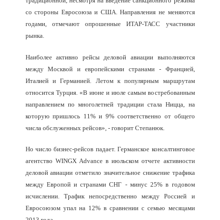
традиционной, несмотря на введение санкционного режима
со стороны Евросоюза и США. Направления не меняются
годами, отмечают опрошенные ИТАР-ТАСС участники
рынка.
Наиболее активно рейсы деловой авиации выполняются
между Москвой и европейскими странами - Францией,
Италией и Германией. Летом к популярным маршрутам
относится Турция. «В июне и июле самым востребованным
направлением по многолетней традиции стала Ницца, на
которую пришлось 11% и 9% соответственно от общего
числа обслуженных рейсов», - говорит Степанюк.
Но число бизнес-рейсов падает. Германское консалтинговое
агентство WINGX Advance в июльском отчете активности
деловой авиации отметило значительное снижение трафика
между Европой и странами СНГ - минус 25% в годовом
исчислении. Трафик непосредственно между Россией и
Евросоюзом упал на 12% в сравнении с семью месяцами
2013 года.