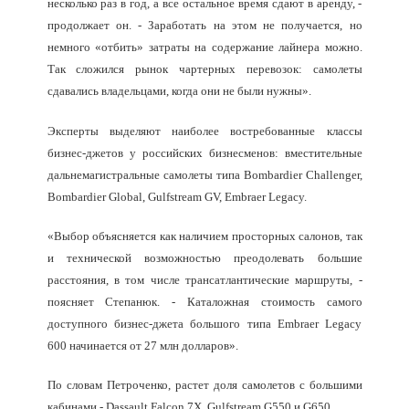
несколько раз в год, а все остальное время сдают в аренду, -
продолжает он. - Заработать на этом не получается, но
немного «отбить» затраты на содержание лайнера можно.
Так сложился рынок чартерных перевозок: самолеты
сдавались владельцами, когда они не были нужны».
Эксперты выделяют наиболее востребованные классы
бизнес-джетов у российских бизнесменов: вместительные
дальнемагистральные самолеты типа Bombardier Challenger,
Bombardier Global, Gulfstream GV, Embraer Legacy.
«Выбор объясняется как наличием просторных салонов, так
и технической возможностью преодолевать большие
расстояния, в том числе трансатлантические маршруты, -
поясняет Степанюк. - Каталожная стоимость самого
доступного бизнес-джета большого типа Embraer Legacy
600 начинается от 27 млн долларов».
По словам Петроченко, растет доля самолетов с большими
кабинами - Dassault Falcon 7X, Gulfstream G550 и G650.