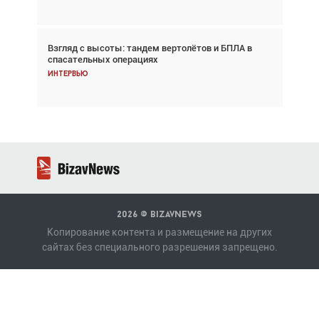
Взгляд с высоты: тандем вертолётов и БПЛА в
Частный самолёт – это актив. Подходите к
спасательных операциях
покупке соответствующим образом
Интервью
Интервью
2026 ©
BizavNews
Копирование контента и размещение на других
сайтах без специального разрешения запрещено.