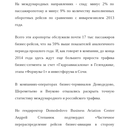
На международных направлениях - спад: минус 2% по
пассажиропотоку и минус 9% по количеству выполненных
оборотных рейсов по сравнению с январем-июлем 2013
года.
Всего эти аэропорты обслужили почти 17 тыс пассажиров
бизнес-рейсов, что на 59% выше показателей аналогичного
периода прошлого года. И, как говорят в компании, до конца
2014 года здесь ждут еще большего прироста трафика
бизнес-сегмента за счет «Гидроавиасалона» в Геленджике,
этапа «Формулы-1» и инвестфорума в Сочи.
В компаниях-операторах бизнес-терминалов Домодедово,
Шереметьево и Внуково отказались раскрыть точную
статистику международного и российского трафика.
Но гендиректор Domodedovo Business Aviation Center
Андрей Степанюк подтвердил: «Частичное
перераспределение рейсов бизнес-авиации в сторону