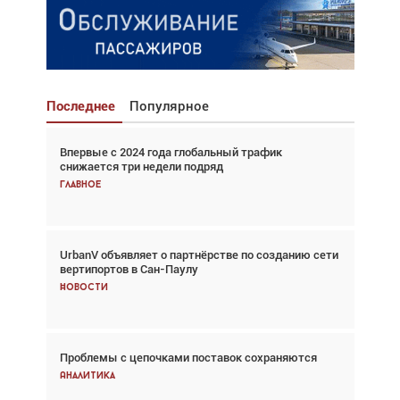
Последнее
Популярное
Впервые с 2024 года глобальный трафик
Взгляд с высоты: тандем вертолётов и БПЛА в
снижается три недели подряд
спасательных операциях
Главное
Главное
UrbanV объявляет о партнёрстве по созданию сети
Авиационный фотограф Дэйв Кох: «Фотография
вертипортов в Сан-Паулу
говорит сама за себя... а ИИ всё портит»
Новости
Новости
Проблемы с цепочками поставок сохраняются
Впервые с 2024 года глобальный трафик
снижается три недели подряд
Аналитика
Аналитика