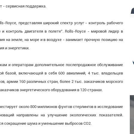
нт - сервисная поддержка.
s-Royce, представляя широкий спектр услуг - контроль рабочего
 и контроль двигателя в полете". Rolls-Royce - мировой лидер в
ия на земле, на море и в воздухе - занимает прочную позицию на
я и энергетики.
икам и операторам дополнительное послепродажное обслуживание
кой базой, включающей в себя 600 авиалиний, 4 тыс. владельцев
в, армии 160 различных стран, более 2 тыс. заказчиков морского
заказчиков энергетического оборудования в 120 странах.
вестирует около 800 миллионов фунтов стерлингов в исследование
новаций направлены на улучшение экологических показателей.
ся сокращение шума и уменьшение выбросов CO2.