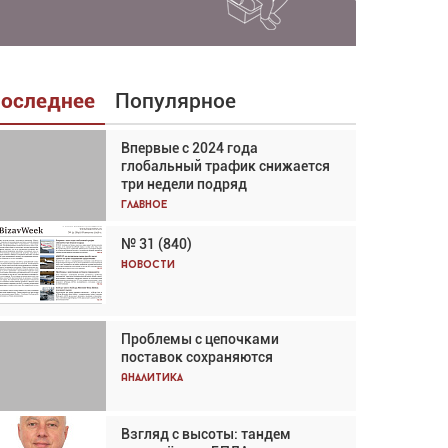
оследнее
Популярное
Впервые с 2024 года
Взгляд с высоты: тандем
глобальный трафик снижается
вертолётов и БПЛА в
три недели подряд
спасательных операциях
Главное
Главное
№ 31 (840)
Авиационный фотограф Дэйв
Кох: «Фотография говорит сама
Новости
за себя... а ИИ всё портит»
Новости
Проблемы с цепочками
Впервые с 2024 года
поставок сохраняются
глобальный трафик снижается
три недели подряд
Аналитика
Аналитика
Взгляд с высоты: тандем
Частный самолёт – это актив.