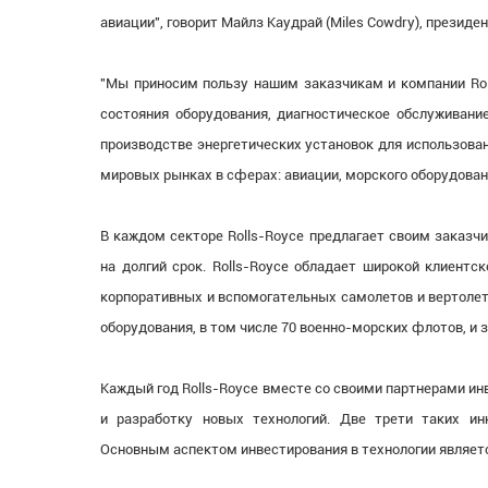
авиации", говорит Майлз Каудрай (Miles Cowdry), президе
"Мы приносим пользу нашим заказчикам и компании Roll
состояния оборудования, диагностическое обслуживание
производстве энергетических установок для использован
мировых рынках в сферах: авиации, морского оборудовани
В каждом секторе Rolls-Royce предлагает своим заказч
на долгий срок. Rolls-Royce обладает широкой клиентс
корпоративных и вспомогательных самолетов и вертолето
оборудования, в том числе 70 военно-морских флотов, и 
Каждый год Rolls-Royce вместе со своими партнерами ин
и разработку новых технологий. Две трети таких ин
Основным аспектом инвестирования в технологии являет