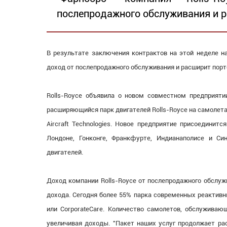
послепродажного обслуживания и р
В результате заключения контрактов на этой неделе на
доход от послепродажного обслуживания и расширит порт
Rolls-Royce объявила о новом совместном предприяти
расширяющийся парк двигателей Rolls-Royce на самолета
Aircraft Technologies. Новое предприятие присоедин
Лондоне, Гонконге, Франкфурте, Индианаполисе и С
двигателей.
Доход компании Rolls-Royce от послепродажного обслуж
дохода. Сегодня более 55% парка современных реактивн
или CorporateCare. Количество самолетов, обслуживаю
увеличивая доходы. "Пакет наших услуг продолжает ра