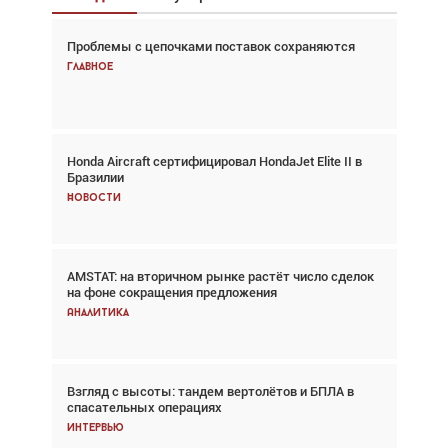
Проблемы с цепочками поставок сохраняются
Взгляд с высоты: тандем вертолётов и БПЛА в
спасательных операциях
Главное
Главное
Honda Aircraft сертифицировал HondaJet Elite II в
Авиационный фотограф Дэйв Кох: «Фотография
Бразилии
говорит сама за себя... а ИИ всё портит»
Новости
Новости
AMSTAT: на вторичном рынке растёт число сделок
Проблемы с цепочками поставок сохраняются
на фоне сокращения предложения
Аналитика
Аналитика
Взгляд с высоты: тандем вертолётов и БПЛА в
Частный самолёт – это актив. Подходите к
спасательных операциях
покупке соответствующим образом
Интервью
Интервью