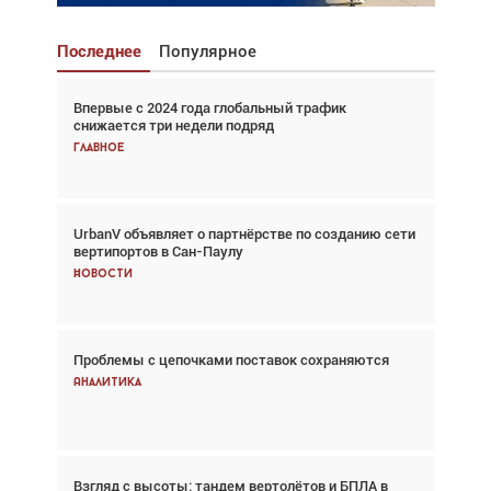
Последнее
Популярное
Впервые с 2024 года глобальный трафик
Взгляд с высоты: тандем вертолётов и БПЛА в
снижается три недели подряд
спасательных операциях
Главное
Главное
UrbanV объявляет о партнёрстве по созданию сети
Авиационный фотограф Дэйв Кох: «Фотография
вертипортов в Сан-Паулу
говорит сама за себя... а ИИ всё портит»
Новости
Новости
Проблемы с цепочками поставок сохраняются
Впервые с 2024 года глобальный трафик
снижается три недели подряд
Аналитика
Аналитика
Взгляд с высоты: тандем вертолётов и БПЛА в
Частный самолёт – это актив. Подходите к