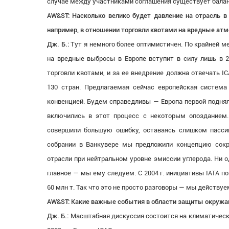
случае между участниками соглашения существует баланс,
AW&ST: Насколько велико будет давление на отрасль 
например, в отношении торговли квотами на вредные а
Дж. Б.:
Тут я немного более оптимистичен. По крайней ме
на вредные выбросы в Европе вступит в силу лишь в 2
торговли квотами, и за ее внедрение должна отвечать I
130 стран. Предлагаемая сейчас европейская система
конвенцией. Будем справедливы — Европа первой поднял
включились в этот процесс с некоторым опозданием.
совершили большую ошибку, оставаясь слишком пасс
собрании в Ванкувере мы предложили концепцию сок
отрасли при нейтральном уровне эмиссии углерода. Ни о
главное — мы ему следуем. С 2004 г. инициативы IATA п
60 млн т. Так что это не просто разговоры — мы действуе
AW&ST: Какие важные события в области защиты окруж
Дж. Б.:
Масштабная дискуссия состоится на климатическо