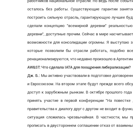
работников национальной отрасли. Но ведь после событ
осталось без работы. Существующие гарантии занято
построить сильную отрасль, гарантирующую лучшее буду
сделали концепцию "всемирной деревни" реальность
деревни", доступные прочим. Сейчас в мире насчитывает
возможности для консолидации огромны. Я выступаю за
которые позволили бы отрасли работать, подобно вс
ренационализируются, что недавно произошло в Аргентин
AW&ST: Что сделала IATA для поощрения либерализации?
Дж. Б.:
Мы активно участвовали в подготовке договорен
и Евросоюзом. На втором этапе будут прежде всего обс
доступ к зарубежным рынкам. В октябре прошлого года
принять участие в первой конференции "На повестке
правительства к диалогу друг с другом не входит в функ
ситуация сложилась чрезвычайная. В частности, мы п
прописать в двустороннем соглашении отказ от взаимных