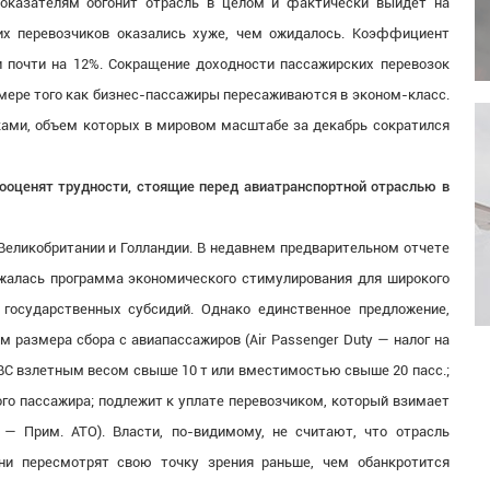
показателям обгонит отрасль в целом и фактически выйдет на
их перевозчиков оказались хуже, чем ожидалось. Коэффициент
и почти на 12%. Сокращение доходности пассажирских перевозок
 мере того как бизнес-пассажиры пересаживаются в эконом-класс.
ками, объем которых в мировом масштабе за декабрь сократился
дооценят трудности, стоящие перед авиатранспортной отраслью в
Великобритании и Голландии. В недавнем предварительном отчете
жалась программа экономического стимулирования для широкого
 государственных субсидий. Однако единственное предложение,
 размера сбора с авиапассажиров (Air Passenger Duty — налог на
 ВС взлетным весом свыше 10 т или вместимостью свыше 20 пасс.;
го пассажира; подлежит к уплате перевозчиком, который взимает
 — Прим. АТО). Власти, по-видимому, не считают, что отрасль
они пересмотрят свою точку зрения раньше, чем обанкротится