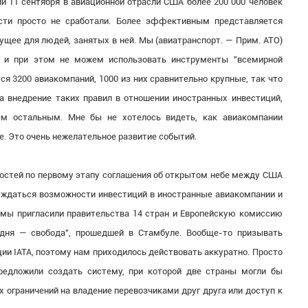
ий 11 сентября в авиационной отрасли США более 200 000 человек
сти просто не сработали. Более эффективным представляется
щее для людей, занятых в ней. Мы (авиатранспорт. — Прим. АТО)
ю и при этом не можем использовать инструменты "всемирной
ся 3200 авиакомпаний, 1000 из них сравнительно крупные, так что
 внедрение таких правил в отношении иностранных инвестиций,
ем остальным. Мне бы не хотелось видеть, как авиакомпании
е. Это очень нежелательное развитие событий.
ностей по первому этапу соглашения об открытом небе между США
уждаться возможности инвестиций в иностранные авиакомпании и
 мы пригласили правительства 14 стран и Европейскую комиссию
 дня — свобода", прошедшей в Стамбуле. Вообще-то призывать
ции IATA, поэтому нам приходилось действовать аккуратно. Просто
редложили создать систему, при которой две страны могли бы
 ограничений на владение перевозчиками друг друга или доступ к