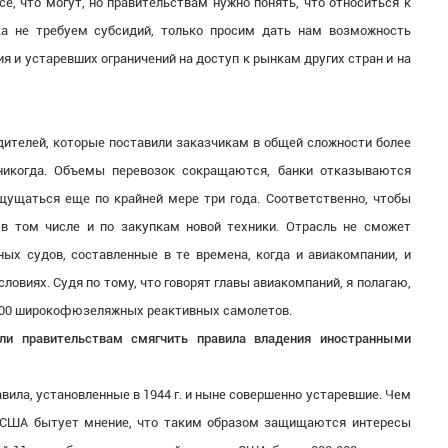
е, что могут, но правительствам нужно понять, что относиться к
ка не требуем субсидий, только просим дать нам возможность
 и устаревших ограничений на доступ к рынкам других стран и на
ителей, которые поставили заказчикам в общей сложности более
 никогда. Объемы перевозок сокращаются, банки отказываются
щущаться еще по крайней мере три года. Соответственно, чтобы
в том числе и по закупкам новой техники. Отрасль не сможет
х судов, составленные в те времена, когда и авиакомпании, и
ловиях. Судя по тому, что говорят главы авиакомпаний, я полагаю,
ло 700 широкофюзеляжных реактивных самолетов.
ли правительствам смягчить правила владения иностранными
ила, установленные в 1944 г. и ныне совершенно устаревшие. Чем
 США бытует мнение, что таким образом защищаются интересы