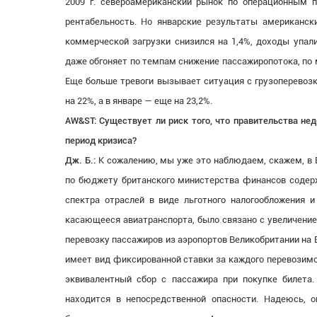
2009 г. североамериканский рынок по операционным 
рентабельность. Но январские результаты американск
коммерческой загрузки снизился на 1,4%, доходы упал
даже обгоняет по темпам снижение пассажиропотока, по
Еще больше тревоги вызывает ситуация с грузоперевоз
на 22%, а в январе — еще на 23,2%.
AW&ST: Существует ли риск того, что правительства не
период кризиса?
Дж. Б.:
К сожалению, мы уже это наблюдаем, скажем, в 
по бюджету британского министерства финансов содер
спектра отраслей в виде льготного налогообложения и
касающееся авиатранспорта, было связано с увеличением
перевозку пассажиров из аэропортов Великобритании на
имеет вид фиксированной ставки за каждого перевозимо
эквивалентный сбор с пассажира при покупке билета.
находится в непосредственной опасности. Надеюсь, 