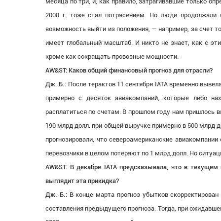
месяца по три, и, как правило, затрагивавшие только оп
2008 г. тоже стал потрясением. Но люди продолжали
возможность выйти из положения, — например, за счет т
имеет глобальный масштаб. И никто не знает, как с эти
кроме как сокращать провозные мощности.
AW&ST: Каков общий финансовый прогноз для отрасли?
Дж. Б.:
После терактов 11 сентября IATA временно вывела 
примерно с десяток авиакомпаний, которые либо нах
расплатиться по счетам. В прошлом году нам пришлось в
190 млрд долл. при общей выручке примерно в 500 млрд д
прогнозировали, что североамериканские авиакомпании с
перевозчики в целом потеряют по 1 млрд долл. Но ситуа
AW&ST: В декабре IATA предсказывала, что в текущем 
выглядит эта прикидка?
Дж. Б.:
В конце марта прогноз убытков скорректирован 
составления предыдущего прогноза. Тогда, при ожидавше