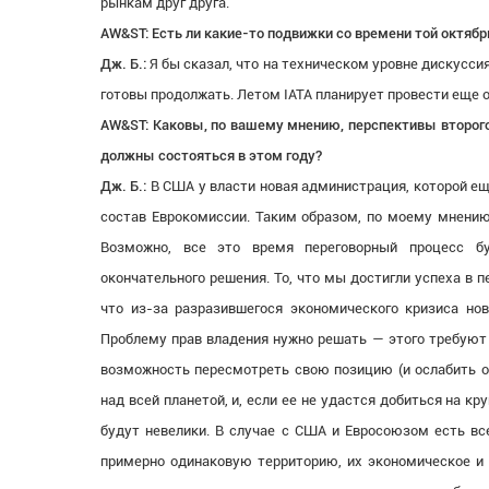
рынкам друг друга.
AW&ST: Есть ли какие-то подвижки со времени той октяб
Дж. Б.:
Я бы сказал, что на техническом уровне дискуссия
готовы продолжать. Летом IATA планирует провести еще 
AW&ST: Каковы, по вашему мнению, перспективы второго
должны состояться в этом году?
Дж. Б.:
В США у власти новая администрация, которой еще
состав Еврокомиссии. Таким образом, по моему мнению,
Возможно, все это время переговорный процесс б
окончательного решения. То, что мы достигли успеха в п
что из-за разразившегося экономического кризиса но
Проблему прав владения нужно решать — этого требую
возможность пересмотреть свою позицию (и ослабить ог
над всей планетой, и, если ее не удастся добиться на к
будут невелики. В случае с США и Евросоюзом есть вс
примерно одинаковую территорию, их экономическое и 