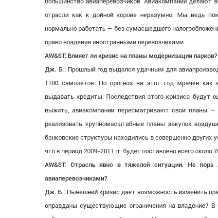
большинство авиаперевозчиков. Авиакомпании делают вс
отрасли как к дойной корове неразумно. Мы ведь по
нормально работать — без сумасшедшего налогообложения
право владения иностранными перевозчиками.
AW&ST: Влияет ли кризис на планы модернизации парков?
Дж. Б.:
Прошлый год выдался удачным для авиапроизвод
1100 самолетов. Но прогноз на этот год мрачен как
выдавать кредиты. Последствия этого кризиса будут о
выжить, авиакомпании пересматривают свои планы — 
реализовать крупномасштабные планы закупок воздушны
банковские структуры находились в совершенно других ус
что в период 2009-2011 гг. будет поставлено всего око
AW&ST: Отрасль явно в тяжелой ситуации. Не пора 
авиаперевозчиками?
Дж. Б.:
Нынешний кризис дает возможность изменить прав
оправданы существующие ограничения на владение? В