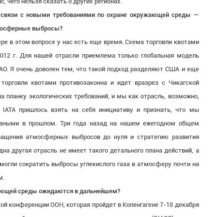
 чего нельзя сказать о других регионах.
в связи с новыми требованиями по охране окружающей среды —
тмосферные выбросы?
ре в этом вопросе у нас есть еще время. Схема торговли квотами
012 г. Для нашей отрасли приемлема только глобальная модель
CAO. Я очень доволен тем, что такой подход разделяют США и еще
 торговли квотами противозаконна и идет вразрез с Чикагской
а планку экологических требований, и мы как отрасль, возможно,
 IATA пришлось взять на себя инициативу и признать, что мы
ивными в прошлом. Три года назад на нашем ежегодном общем
ращения атмосферных выбросов до нуля и стратегию развития
дна другая отрасль не имеет такого детального плана действий, а
омогли сократить выбросы углекислого газа в атмосферу почти на
м.
ающей среды ожидаются в дальнейшем?
й конференции ООН, которая пройдет в Копенгагене 7-18 декабря