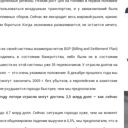
ределенные регионы. Резкий рост цен на топливо в первой половине
 пользоваться воздушным транспортом, и у авиакомпаний была
опливных сборов. Сейчас же лихорадит весь мировой рынок, кризис
м бороться. Когда экономика разваливается, не остается ничего,
из своей системы взаиморасчетов BSP (Billing and Settlement Plan)
одились в состоянии банкротства, либо были не в состоянии
ывести из этой системы уже 35 перевозчиков. У отрасли долгов на
олл. — это очень уязвимое положение. В декабре прошлого года мы
могут закончить 2009 г. без убытков, а европейские и азиатские
ция ухудшается гораздо быстрее, чем мы предполагали.
году потери отрасли могут достичь 2,5 млрд долл — как сейчас
до 4,7 млрд долл. Сейчас ситуация гораздо хуже, чем на момент
мся общемировом падении выручки в 6,5%, мы предполагали, что в