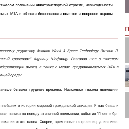
тяжелом положении авиатранспортной отрасли, необходимости
емых IATA в области безопасности полетов и вопросов охраны
П
авному редактору Aviation Week & Space Technology Энтони Л.
ушный транспорт" Адриану Шофилду. Разговор шел о тяжелом
иберализации рынка, а также о мерах, предпринимаемых IATA в
ающей среды.
и раньше бывали трудные времена. Насколько тяжела нынешняя
упнейшим в истории мировой гражданской авиации. У нас бывали
иве, паника по поводу атипичной пневмонии, события 11 сентября
нимании этого слова. Скорее, временные потрясения, длившиеся