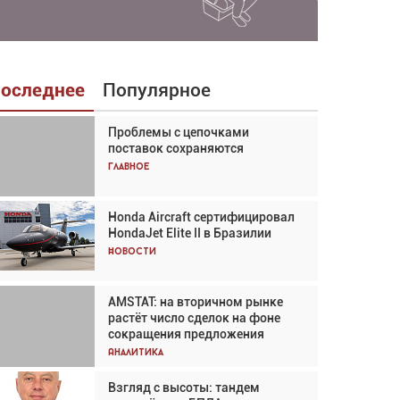
оследнее
Популярное
Проблемы с цепочками
Взгляд с высоты: тандем
поставок сохраняются
вертолётов и БПЛА в
спасательных операциях
Главное
Главное
Honda Aircraft сертифицировал
Авиационный фотограф Дэйв
HondaJet Elite II в Бразилии
Кох: «Фотография говорит сама
за себя... а ИИ всё портит»
Новости
Новости
AMSTAT: на вторичном рынке
Проблемы с цепочками
растёт число сделок на фоне
поставок сохраняются
сокращения предложения
Аналитика
Аналитика
Взгляд с высоты: тандем
Частный самолёт – это актив.