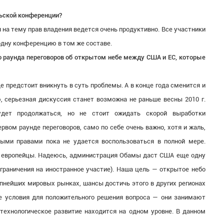
рьской конференции?
 на тему прав владения ведется очень продуктивно. Все участники
одну конференцию в том же составе.
 раунда переговоров об открытом небе между США и ЕС, которые
 предстоит вникнуть в суть проблемы. А в конце года сменится и
 серьезная дискуссия станет возможна не раньше весны 2010 г.
удет продолжаться, но не стоит ожидать скорой выработки
ервом раунде переговоров, само по себе очень важно, хотя и жаль,
выми правами пока не удается воспользоваться в полной мере.
т европейцы. Надеюсь, администрация Обамы даст США еще одну
раничения на иностранное участие). Наша цель — открытое небо
рупнейших мировых рынках, шансы достичь этого в других регионах
е условия для положительного решения вопроса — они занимают
технологическое развитие находится на одном уровне. В данном