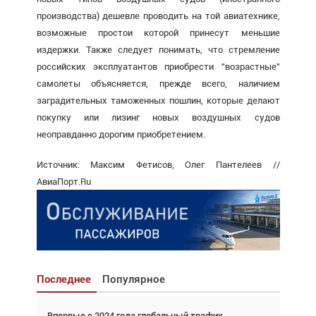
производства) дешевле проводить на той авиатехнике,
возможные простои которой принесут меньшие
издержки. Также следует понимать, что стремление
российских эксплуатантов приобрести "возрастные"
самолеты объясняется, прежде всего, наличием
заградительных таможенных пошлин, которые делают
покупку или лизинг новых воздушных судов
неоправданно дорогим приобретением.
Источник: Максим Фетисов, Олег Пантелеев //
АвиаПорт.Ru
Последнее
Популярное
Впервые с 2024 года глобальный трафик
Взгляд с высоты: тандем вертолётов и БПЛА в