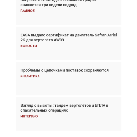
снижается три недели подряд
спасательных операциях
Главное
Главное
EASA выдало сертификат на двигатель Safran Arriel
Авиационный фотограф Дэйв Кох: «Фотография
2K для вертолёта AW09
говорит сама за себя... а ИИ всё портит»
Новости
Новости
Проблемы с цепочками поставок сохраняются
Впервые с 2024 года глобальный трафик
снижается три недели подряд
Аналитика
Аналитика
Взгляд с высоты: тандем вертолётов и БПЛА в
Частный самолёт – это актив. Подходите к
спасательных операциях
покупке соответствующим образом
Интервью
Интервью