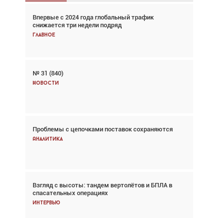
Впервые с 2024 года глобальный трафик
Взгляд с высоты: тандем вертолётов и БПЛА в
снижается три недели подряд
спасательных операциях
Главное
Главное
№ 31 (840)
Авиационный фотограф Дэйв Кох: «Фотография
говорит сама за себя... а ИИ всё портит»
Новости
Новости
Проблемы с цепочками поставок сохраняются
Впервые с 2024 года глобальный трафик
снижается три недели подряд
Аналитика
Аналитика
Взгляд с высоты: тандем вертолётов и БПЛА в
Частный самолёт – это актив. Подходите к
спасательных операциях
покупке соответствующим образом
Интервью
Интервью