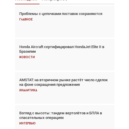
Проблемы с цепочками поставок сохраняются
Взгляд с высоты: тандем вертолётов и БПЛА в
спасательных операциях
Главное
Главное
Honda Aircraft сертифицировал HondaJet Elite II в
Авиационный фотограф Дэйв Кох: «Фотография
Бразилии
говорит сама за себя... а ИИ всё портит»
Новости
Новости
AMSTAT: на вторичном рынке растёт число сделок
Проблемы с цепочками поставок сохраняются
на фоне сокращения предложения
Аналитика
Аналитика
Взгляд с высоты: тандем вертолётов и БПЛА в
Частный самолёт – это актив. Подходите к
спасательных операциях
покупке соответствующим образом
Интервью
Интервью