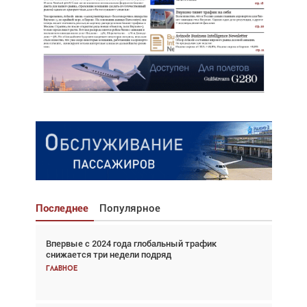
Последнее
Популярное
Впервые с 2024 года глобальный трафик
Взгляд с высоты: тандем вертолётов и БПЛА в
снижается три недели подряд
спасательных операциях
Главное
Главное