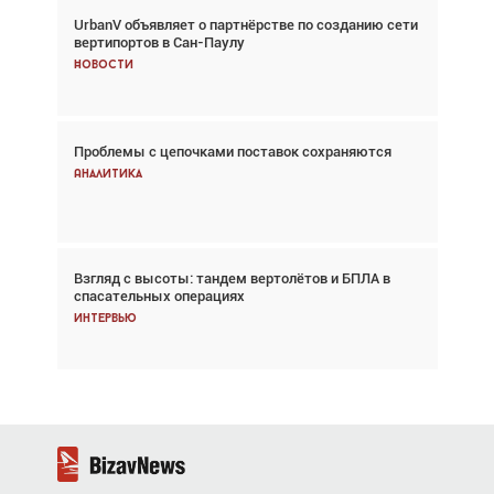
UrbanV объявляет о партнёрстве по созданию сети
Авиационный фотограф Дэйв Кох: «Фотография
вертипортов в Сан-Паулу
говорит сама за себя... а ИИ всё портит»
Новости
Новости
Проблемы с цепочками поставок сохраняются
Впервые с 2024 года глобальный трафик
снижается три недели подряд
Аналитика
Аналитика
Взгляд с высоты: тандем вертолётов и БПЛА в
Частный самолёт – это актив. Подходите к
спасательных операциях
покупке соответствующим образом
Интервью
Интервью