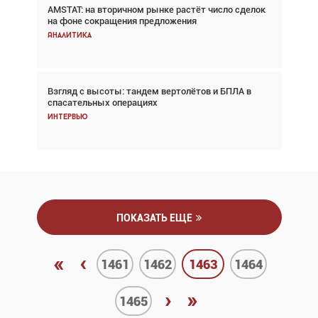
AMSTAT: на вторичном рынке растёт число сделок
Проблемы с цепочками поставок сохраняются
на фоне сокращения предложения
Аналитика
Аналитика
Взгляд с высоты: тандем вертолётов и БПЛА в
Частный самолёт – это актив. Подходите к
спасательных операциях
покупке соответствующим образом
Интервью
Интервью
ПОКАЗАТЬ ЕЩЕ
«
‹
1461
1462
1463
1464
›
»
1465