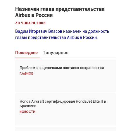
Назначен глава представительства
Airbus в России
30 января 2008
Вадим Игоревич Власов назначен на должность
главы представительства Airbus в России.
Последнее
Популярное
Проблемы с цепочками поставок сохраняются
Взгляд с высоты: тандем вертолётов и БПЛА в
спасательных операциях
Главное
Главное
Honda Aircraft сертифицировал HondaJet Elite II в
Авиационный фотограф Дэйв Кох: «Фотография
Бразилии
говорит сама за себя... а ИИ всё портит»
Новости
Новости