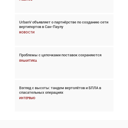
UrbanV объявляет о партнёрстве по созданию сети
Авиационный фотограф Дэйв Кох: «Фотография
вертипортов в Сан-Паулу
говорит сама за себя... а ИИ всё портит»
Новости
Новости
Проблемы с цепочками поставок сохраняются
Впервые с 2024 года глобальный трафик
снижается три недели подряд
Аналитика
Аналитика
Взгляд с высоты: тандем вертолётов и БПЛА в
Частный самолёт – это актив. Подходите к
спасательных операциях
покупке соответствующим образом
Интервью
Интервью