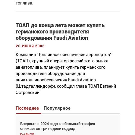
топлива.
ТОАП до конца лета может купить
германского производителя
оборудования Faudi Aviation
20 июня 2008
Компания "Топливное обеспечение аэропортов"
(ТОАП), крупный оператор российского рынка
авиатоплива, планирует купить германского
производителя оборудования для
авиатопливообеспечения Faudi Aviation
(Штадталлендорф), сообщил глава ТОАП Евгений
Островский.
Последнее
Популярное
Впервые с 2024 года глобальный трафик
Взгляд с высоты: тандем вертолётов и БПЛА в
снижается три недели подряд
спасательных операциях
Главное
Главное