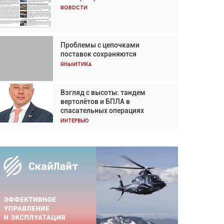
Кох: «Фотография говорит сама
Новости
за себя... а ИИ всё портит»
Новости
Проблемы с цепочками
Впервые с 2024 года
поставок сохраняются
глобальный трафик снижается
три недели подряд
Аналитика
Аналитика
Взгляд с высоты: тандем
Частный самолёт – это актив.
вертолётов и БПЛА в
Подходите к покупке
спасательных операциях
соответствующим образом
Интервью
Интервью