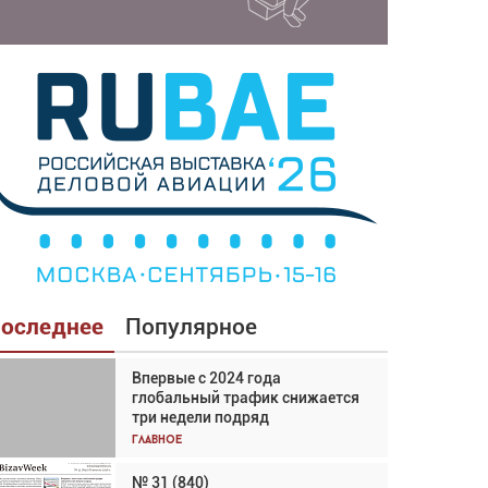
оследнее
Популярное
Впервые с 2024 года
Взгляд с высоты: тандем
глобальный трафик снижается
вертолётов и БПЛА в
три недели подряд
спасательных операциях
Главное
Главное
№ 31 (840)
Авиационный фотограф Дэйв