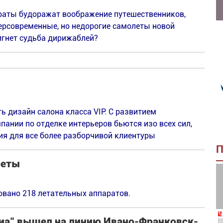
раты будоражат воображение путешественников,
персовременные, но недорогие самолеты новой
игнет судьба дирижаблей?
ть дизайн салона класса VIP. С развитием
пании по отделке интерьеров бьются изо всех сил,
я для все более разборчивой клиентуры
П
леты
овано 218 летательных аппаратов.
виа" вышел на линию Ивано-Франковск-