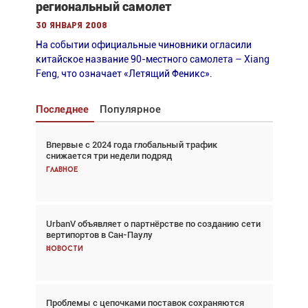
региональный самолет
30 января 2008
На событии официальные чиновники огласили
китайское название 90-местного самолета – Xiang
Feng, что означает «Летящий Феникс».
Последнее
Популярное
Впервые с 2024 года глобальный трафик
Взгляд с высоты: тандем вертолётов и БПЛА в
снижается три недели подряд
спасательных операциях
Главное
Главное
UrbanV объявляет о партнёрстве по созданию сети
Авиационный фотограф Дэйв Кох: «Фотография
вертипортов в Сан-Паулу
говорит сама за себя... а ИИ всё портит»
Новости
Новости
Проблемы с цепочками поставок сохраняются
Впервые с 2024 года глобальный трафик