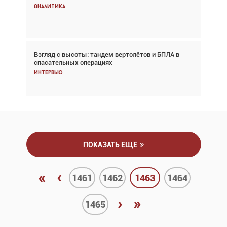
снижается три недели подряд
Аналитика
Аналитика
Взгляд с высоты: тандем вертолётов и БПЛА в
Частный самолёт – это актив. Подходите к
спасательных операциях
покупке соответствующим образом
Интервью
Интервью
ПОКАЗАТЬ ЕЩЕ
«
‹
1461
1462
1463
1464
›
»
1465