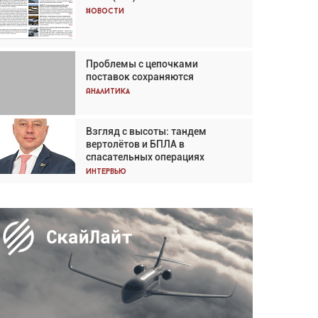
Кох: «Фотография говорит сама
Новости
за себя... а ИИ всё портит»
Новости
Проблемы с цепочками
Впервые с 2024 года
поставок сохраняются
глобальный трафик снижается
три недели подряд
Аналитика
Аналитика
Взгляд с высоты: тандем
Частный самолёт – это актив.
вертолётов и БПЛА в
Подходите к покупке
спасательных операциях
соответствующим образом
Интервью
Интервью