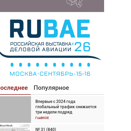
оследнее
Популярное
Впервые с 2024 года
Взгляд с высоты: тандем
глобальный трафик снижается
вертолётов и БПЛА в
три недели подряд
спасательных операциях
Главное
Главное
№ 31 (840)
Авиационный фотограф Дэйв