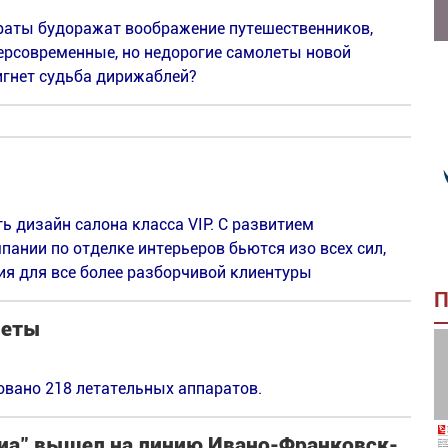
раты будоражат воображение путешественников,
персовременные, но недорогие самолеты новой
игнет судьба дирижаблей?
ть дизайн салона класса VIP. С развитием
пании по отделке интерьеров бьются изо всех сил,
я для все более разборчивой клиентуры
П
леты
овано 218 летательных аппаратов.
виа" вышел на линию Ивано-Франковск-