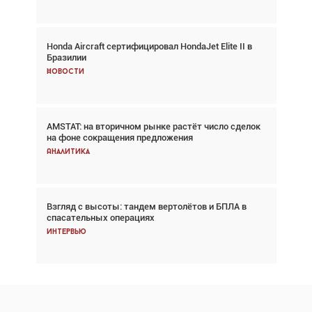
Honda Aircraft сертифицировал HondaJet Elite II в
Авиационный фотограф Дэйв Кох: «Фотография
Бразилии
говорит сама за себя... а ИИ всё портит»
Новости
Новости
AMSTAT: на вторичном рынке растёт число сделок
Проблемы с цепочками поставок сохраняются
на фоне сокращения предложения
Аналитика
Аналитика
Взгляд с высоты: тандем вертолётов и БПЛА в
Частный самолёт – это актив. Подходите к
спасательных операциях
покупке соответствующим образом
Интервью
Интервью