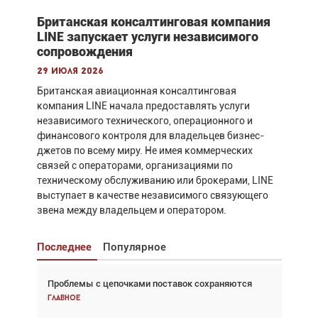
Британская консалтинговая компания
LINE запускает услуги независимого
сопровождения
29 июля 2026
Британская авиационная консалтинговая
компания LINE начала предоставлять услуги
независимого технического, операционного и
финансового контроля для владельцев бизнес-
джетов по всему миру. Не имея коммерческих
связей с операторами, организациями по
техническому обслуживанию или брокерами, LINE
выступает в качестве независимого связующего
звена между владельцем и оператором.
Последнее
Популярное
Проблемы с цепочками поставок сохраняются
Взгляд с высоты: тандем вертолётов и БПЛА в
спасательных операциях
Главное
Главное