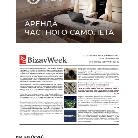
№ 30 (839)