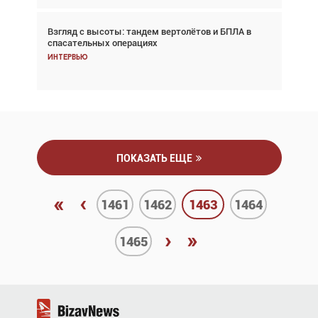
Взгляд с высоты: тандем вертолётов и БПЛА в
Частный самолёт – это актив. Подходите к
спасательных операциях
покупке соответствующим образом
Интервью
Интервью
ПОКАЗАТЬ ЕЩЕ
«
‹
1461
1462
1463
1464
›
»
1465