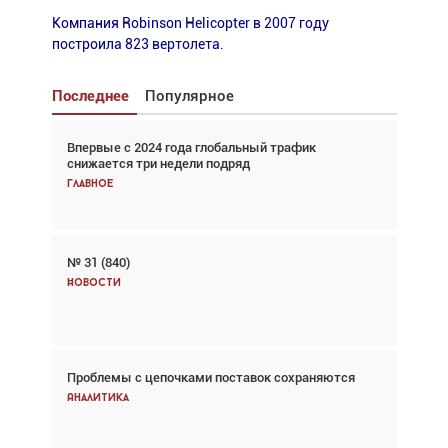
Компания Robinson Helicopter в 2007 году
построила 823 вертолета.
Последнее
Популярное
Впервые с 2024 года глобальный трафик
Взгляд с высоты: тандем вертолётов и БПЛА в
снижается три недели подряд
спасательных операциях
Главное
Главное
№ 31 (840)
Авиационный фотограф Дэйв Кох: «Фотография
говорит сама за себя... а ИИ всё портит»
Новости
Новости
Проблемы с цепочками поставок сохраняются
Впервые с 2024 года глобальный трафик
снижается три недели подряд
Аналитика
Аналитика